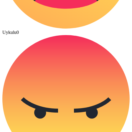
Uykulu
0