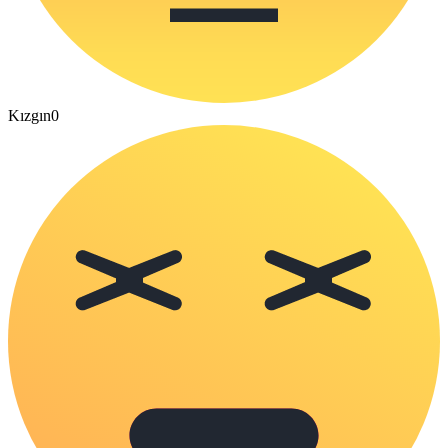
Kızgın
0