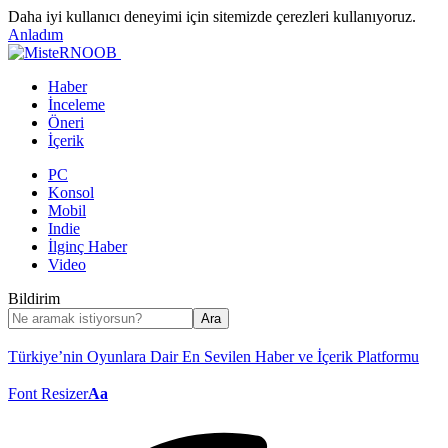
Daha iyi kullanıcı deneyimi için sitemizde çerezleri kullanıyoruz.
Anladım
Haber
İnceleme
Öneri
İçerik
PC
Konsol
Mobil
Indie
İlginç Haber
Video
Bildirim
Türkiye’nin Oyunlara Dair En Sevilen Haber ve İçerik Platformu
Font Resizer
Aa