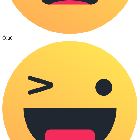
Ölü
0