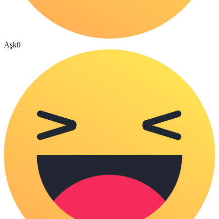
Aşk
0