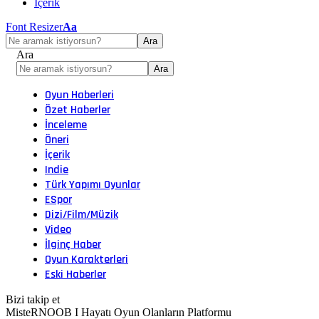
İçerik
Font Resizer
Aa
Ara
Oyun Haberleri
Özet Haberler
İnceleme
Öneri
İçerik
Indie
Türk Yapımı Oyunlar
ESpor
Dizi/Film/Müzik
Video
İlginç Haber
Oyun Karakterleri
Eski Haberler
Bizi takip et
MisteRNOOB I Hayatı Oyun Olanların Platformu