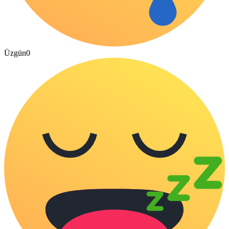
Üzgün
0