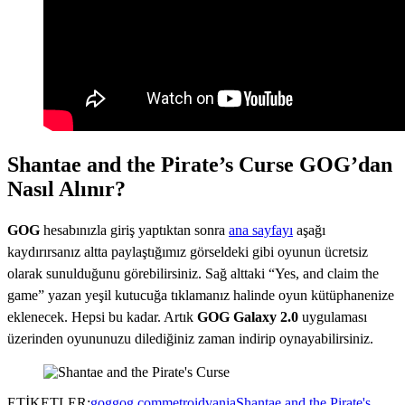
Shantae and the Pirate’s Curse GOG’dan
Nasıl Alınır?
GOG
hesabınızla giriş yaptıktan sonra
ana sayfayı
aşağı
kaydırırsanız altta paylaştığımız görseldeki gibi oyunun ücretsiz
olarak sunulduğunu görebilirsiniz. Sağ alttaki “Yes, and claim the
game” yazan yeşil kutucuğa tıklamanız halinde oyun kütüphanenize
eklenecek. Hepsi bu kadar. Artık
GOG Galaxy 2.0
uygulaması
üzerinden oyununuzu dilediğiniz zaman indirip oynayabilirsiniz.
ETİKETLER:
gog
gog.com
metroidvania
Shantae and the Pirate's