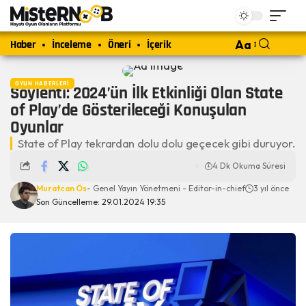
Haber
İnceleme
Öneri
İçerik
Aa
OYUN HABERLERI
Söylenti: 2024’ün İlk Etkinliği Olan State
of Play’de Gösterileceği Konuşulan
Oyunlar
State of Play tekrardan dolu dolu geçecek gibi duruyor.
4 Dk Okuma Süresi
Muratcan Ös
- Genel Yayın Yönetmeni - Editor-in-chief
3 yıl önce
Son Güncelleme: 29.01.2024 19:35