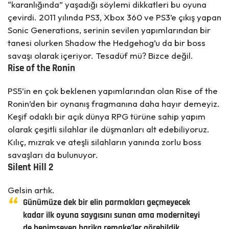
“karanlığında” yaşadığı söylemi dikkatleri bu oyuna
çevirdi. 2011 yılında PS3, Xbox 360 ve PS3’e çıkış yapan
Sonic Generations, serinin sevilen yapımlarından bir
tanesi olurken Shadow the Hedgehog’u da bir boss
savaşı olarak içeriyor. Tesadüf mü? Bizce değil.
Rise of the Ronin
PS5’in en çok beklenen yapımlarından olan Rise of the
Ronin’den bir oynanış fragmanına daha hayır demeyiz.
Keşif odaklı bir açık dünya RPG türüne sahip yapım
olarak çeşitli silahlar ile düşmanları alt edebiliyoruz.
Kılıç, mızrak ve ateşli silahların yanında zorlu boss
savaşları da bulunuyor.
Silent Hill 2
Gelsin artık.
Günümüze dek bir elin parmakları geçmeyecek
kadar ilk oyuna saygısını sunan ama moderniteyi
de benimseyen harika remake’ler görebildik.