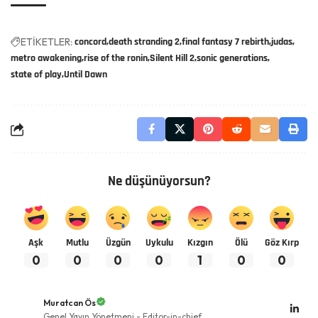
ETİKETLER:
concord
death stranding 2
final fantasy 7 rebirth
judas
metro awakening
rise of the ronin
Silent Hill 2
sonic generations
state of play
Until Dawn
Ne düşünüyorsun?
Aşk
Mutlu
Üzgün
Uykulu
Kızgın
Ölü
Göz Kırp
0
0
0
0
1
0
0
Muratcan Ös
Genel Yayın Yönetmeni - Editor-in-chief