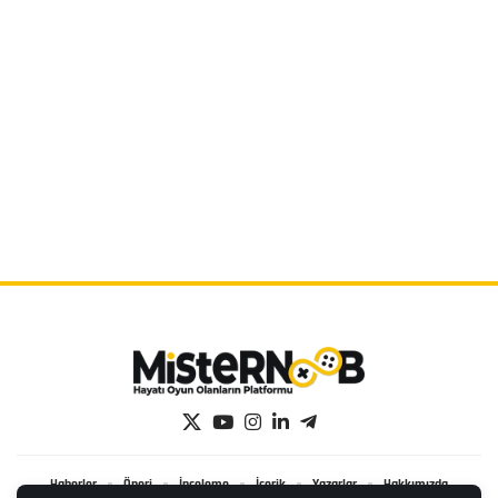
Haberler
Öneri
İnceleme
İçerik
Yazarlar
Hakkımızda