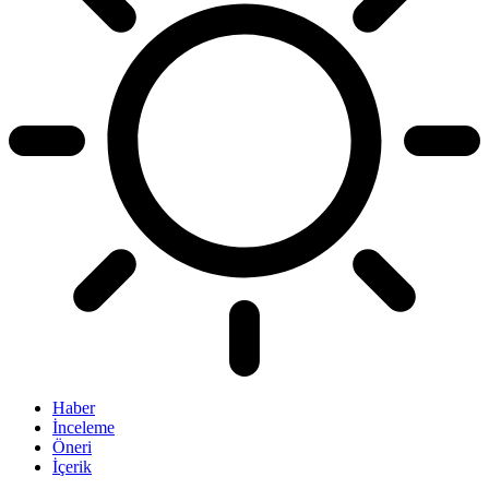
Haber
İnceleme
Öneri
İçerik