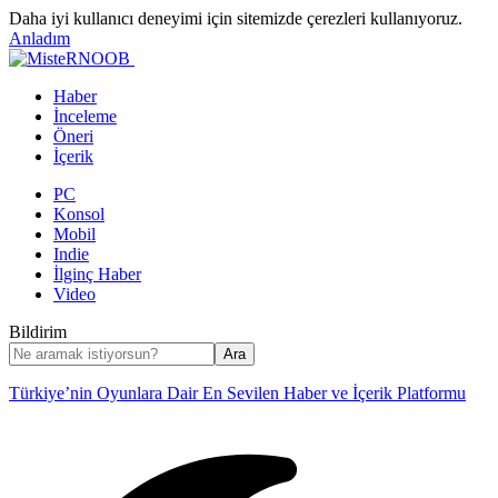
Daha iyi kullanıcı deneyimi için sitemizde çerezleri kullanıyoruz.
Anladım
Haber
İnceleme
Öneri
İçerik
PC
Konsol
Mobil
Indie
İlginç Haber
Video
Bildirim
Türkiye’nin Oyunlara Dair En Sevilen Haber ve İçerik Platformu