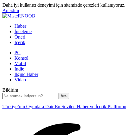
Daha iyi kullanıcı deneyimi için sitemizde çerezleri kullanıyoruz.
Anladım
Haber
İnceleme
Öneri
İçerik
PC
Konsol
Mobil
Indie
İlginç Haber
Video
Bildirim
Türkiye’nin Oyunlara Dair En Sevilen Haber ve İçerik Platformu