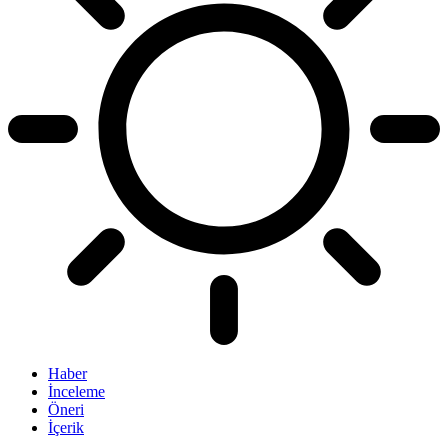
Haber
İnceleme
Öneri
İçerik