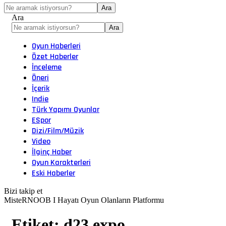
Ara
Oyun Haberleri
Özet Haberler
İnceleme
Öneri
İçerik
Indie
Türk Yapımı Oyunlar
ESpor
Dizi/Film/Müzik
Video
İlginç Haber
Oyun Karakterleri
Eski Haberler
Bizi takip et
MisteRNOOB I Hayatı Oyun Olanların Platformu
Etiket:
d23 expo