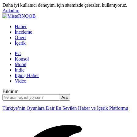
Daha iyi kullanıcı deneyimi için sitemizde çerezleri kullanıyoruz.
Anladım
Haber
İnceleme
Öneri
İçerik
PC
Konsol
Mobil
Indie
İlginç Haber
Video
Bildirim
Türkiye’nin Oyunlara Dair En Sevilen Haber ve İçerik Platformu