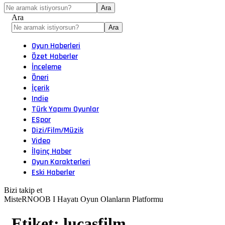
Ara
Oyun Haberleri
Özet Haberler
İnceleme
Öneri
İçerik
Indie
Türk Yapımı Oyunlar
ESpor
Dizi/Film/Müzik
Video
İlginç Haber
Oyun Karakterleri
Eski Haberler
Bizi takip et
MisteRNOOB I Hayatı Oyun Olanların Platformu
Etiket:
lucasfilm