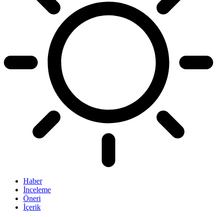
Haber
İnceleme
Öneri
İçerik