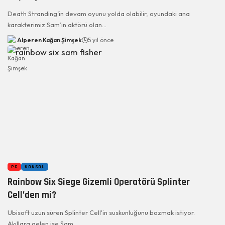
Death Stranding’in devam oyunu yolda olabilir, oyundaki ana
karakterimiz Sam’in aktörü olan…
Alperen Kağan Şimşek
5 yıl önce
PC
KONSOL
Rainbow Six Siege Gizemli Operatörü Splinter
Cell’den mi?
Ubisoft uzun süren Splinter Cell'in suskunluğunu bozmak istiyor.
Akıllara gelen ise Sam…