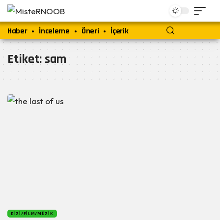
Haber
İnceleme
Öneri
İçerik
Etiket:
sam
DIZI/FILM/MÜZIK