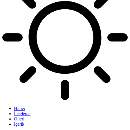
Haber
İnceleme
Öneri
İçerik