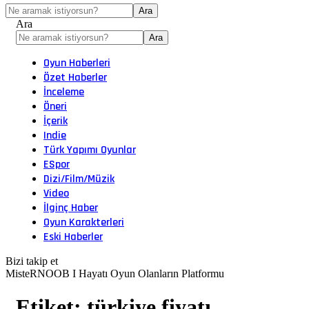
Ara
Oyun Haberleri
Özet Haberler
İnceleme
Öneri
İçerik
Indie
Türk Yapımı Oyunlar
ESpor
Dizi/Film/Müzik
Video
İlginç Haber
Oyun Karakterleri
Eski Haberler
Bizi takip et
MisteRNOOB I Hayatı Oyun Olanların Platformu
Etiket:
türkiye fiyatı