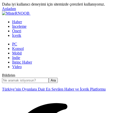
Daha iyi kullanıcı deneyimi için sitemizde çerezleri kullanıyoruz.
Anladım
Haber
İnceleme
Öneri
İçerik
PC
Konsol
Mobil
Indie
İlginç Haber
Video
Bildirim
Türkiye’nin Oyunlara Dair En Sevilen Haber ve İçerik Platformu