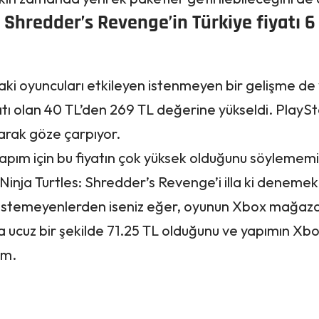
 Shredder’s Revenge’in Türkiye fiyatı 6
ki oyuncuları etkileyen istenmeyen bir gelişme de
tı olan 40 TL’den 269 TL değerine yükseldi. PlaySt
larak göze çarpıyor.
yapım için bu fiyatın çok yüksek olduğunu söylememi
inja Turtles: Shredder’s Revenge’i illa ki denemek
k istemeyenlerden iseniz eğer, oyunun Xbox mağaza
a ucuz bir şekilde 71.25 TL olduğunu ve yapımın X
im.