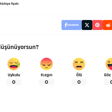
türkiye fiyatı
Facebook
düşünüyorsun?
Uykulu
Kızgın
Ölü
Göz 
0
0
0