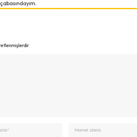
 çabasındayım.
aretlenmişlerdir