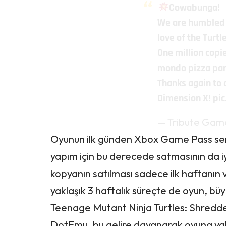
Cowabunga!
We are humbled 
love of the Turtl
One million copie
mondo pizza par
Thanks again to a
Dimension X!
pi
— Tribute Gam
Oyunun ilk günden Xbox Game Pass serv
yapım için bu derecede satmasının da iyi
kopyanın satılması sadece ilk haftanın
yaklaşık 3 haftalık süreçte de oyun, büy
Teenage Mutant Ninja Turtles: Shredder
DotEmu, bu gelire dayanarak oyuna yakı