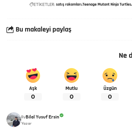
ETİKETLER:
satış rakamları
Teenage Mutant Ninja Turtles
Bu makaleyi paylaş
Ne 
Aşk
Mutlu
Üzgün
0
0
0
Bilal Yusuf Ersin
By
Yazar