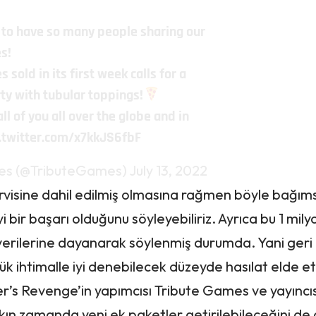
to have so many people sharing our
es!
s sold in its first week calls for a
ty with tubular toppings!
ll of you all over the globe and in
c.twitter.com/x7kkJS6fbF
es (@TributeGames)
July 13, 2022
isine dahil edilmiş olmasına rağmen böyle bağımsı
 bir başarı olduğunu söyleyebiliriz. Ayrıca bu 1 mil
 verilerine dayanarak söylenmiş durumda. Yani geri
ük ihtimalle iyi denebilecek düzeyde hasılat elde et
’s Revenge’in yapımcısı Tribute Games ve yayıncıs
n zamanda yeni ek paketler getirilebileceğini de a