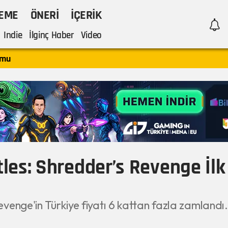
LEME
ÖNERI
İÇERIK
Indie
İlginç Haber
Video
rmu
es: Shredder’s Revenge İlk 
venge'in Türkiye fiyatı 6 kattan fazla zamlandı.