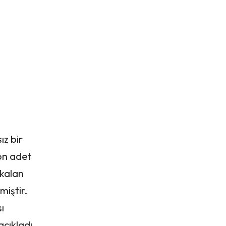
z bir
yon adet
 kalan
miştir.
ı
çıkladı.