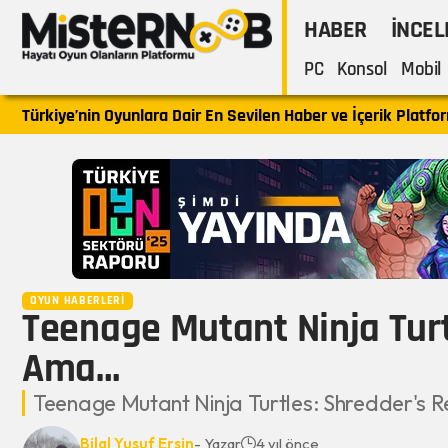
HABER
İNCE
PC
Konsol
Mobil
Türkiye’nin Oyunlara Dair En Sevilen Haber ve İçerik Platfo
OYUN HABERLERI
Teenage Mutant Ninja Turtl
Ama…
Teenage Mutant Ninja Turtles: Shredder's Re
Bilal Yusuf Ersin
- Yazar
4 yıl önce