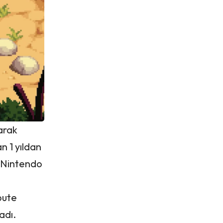
arak
 1 yıldan
, Nintendo
bute
adı.