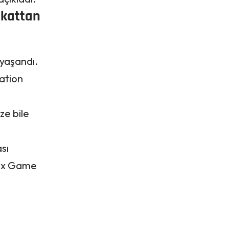
 kattan
 yaşandı.
ation
ze bile
sı
box Game