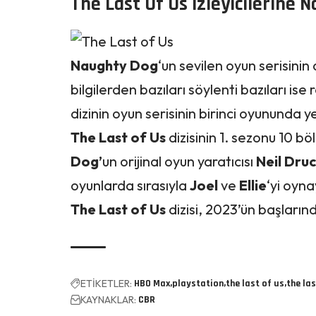
The Last Of Us İzleyicilerine 
Naughty Dog
‘un sevilen oyun serisinin
bilgilerden bazıları söylenti bazıları ise 
dizinin oyun serisinin birinci oyununda y
The Last of Us
dizisinin 1. sezonu 10 b
Dog’
un orijinal oyun yaratıcısı
Neil Dru
oyunlarda sırasıyla
Joel
ve
Ellie
‘yi oyn
The Last of Us
dizisi, 2023’ün başları
ETİKETLER:
HBO Max
playstation
the last of us
the las
KAYNAKLAR:
CBR