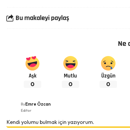
Bu makaleyi paylaş
Ne 
Aşk
Mutlu
Üzgün
0
0
0
Emre Özcan
By
Editor
Kendi yolumu bulmak için yazıyorum.