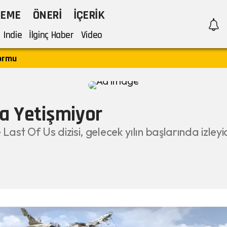
LEME
ÖNERI
İÇERIK
Indie
İlginç Haber
Video
formu
la Yetişmiyor
st Of Us dizisi, gelecek yılın başlarında izleyi