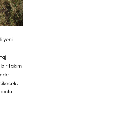
i yeni
taj
 bir takım
sinde
ecikecek.
arında