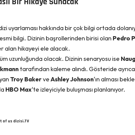
Nasıl Bir Hikaye Sunacak
 dizi uyarlaması hakkında bir çok bilgi ortada dolanı
resmi bilgi. Dizinin başrollerinden birisi olan
Pedro P
er alan hikayeyi ele alacak.
ölüm uzunluğunda olacak. Dizinin senaryosu ise
Naug
ckmann
tarafından kaleme alındı. Gösteride ayrıca
ayan
Troy Baker
ve
Ashley Johnson
‘ın alması bekle
nda
HBO Max
‘te izleyiciyle buluşması planlanıyor.
t of us dizisi
TV