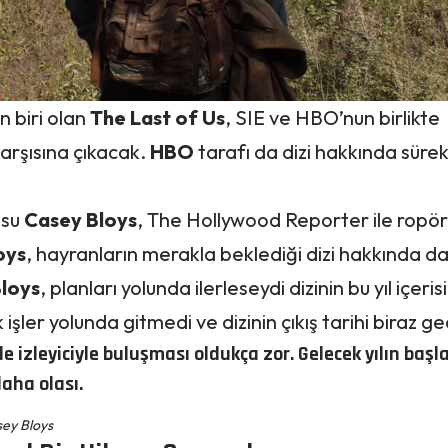
n biri olan
The Last of Us
, SIE ve HBO’nun birlikte
 karşısına çıkacak.
HBO
tarafı da dizi hakkında sürekl
usu
Casey Bloys
, The Hollywood Reporter ile ropör
oys
, hayranların merakla beklediği dizi hakkında da
loys
, planları yolunda ilerleseydi dizinin bu yıl içeri
 işler yolunda gitmedi ve dizinin çıkış tarihi biraz g
nde izleyiciyle buluşması oldukça zor. Gelecek yılın başl
daha olası.
ey Bloys