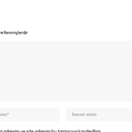
aretlenmişlerdir
a adresim ve site adresim bu tarayıcıya kaydedilsin.