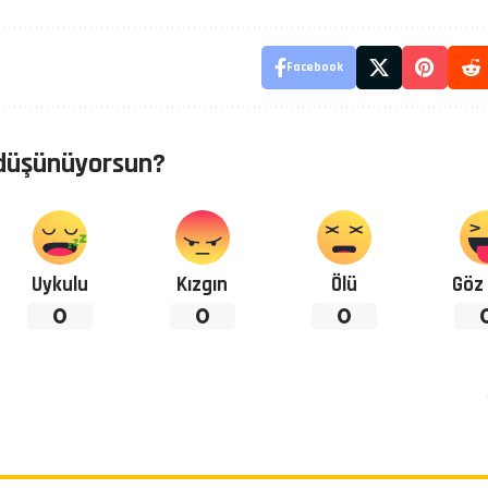
Facebook
düşünüyorsun?
Uykulu
Kızgın
Ölü
Göz 
0
0
0