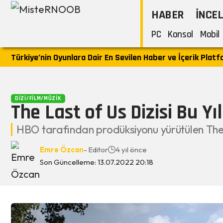
HABER
İNCE
PC
Konsol
Mobil
Türkiye’nin Oyunlara Dair En Sevilen Haber ve İçerik Plat
DIZI/FILM/MÜZIK
The Last of Us Dizisi Bu Yı
HBO tarafından prodüksiyonu yürütülen The La
Emre Özcan
- Editor
4 yıl önce
Son Güncelleme: 13.07.2022 20:18