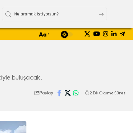
Aa
ciyle buluşacak.
Paylaş
2 Dk Okuma Süresi