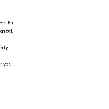
yor. Bu
ascal
,
hty
niyor.