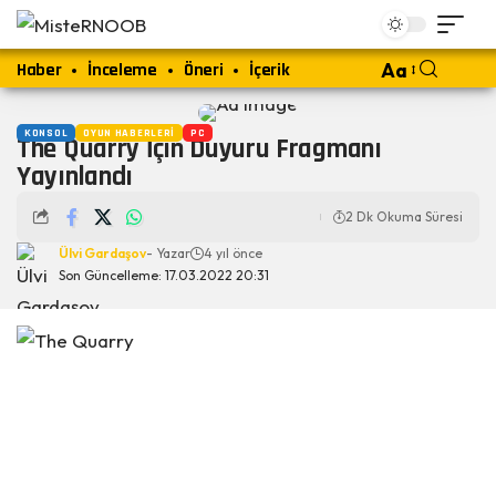
Haber
İnceleme
Öneri
İçerik
Aa
KONSOL
OYUN HABERLERI
PC
The Quarry İçin Duyuru Fragmanı
Yayınlandı
2 Dk Okuma Süresi
Ülvi Gardaşov
- Yazar
4 yıl önce
Son Güncelleme: 17.03.2022 20:31