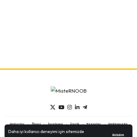
Haberler
Öneri
İnceleme
İçerik
Yazarlar
Hakkımızda
Daha iyi kullanıcı deneyimi için sitemizde
İletişim
Anladım