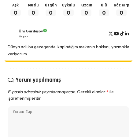
Aşk
Mutlu
Üzgün
Uykulu
Kızgın
Ölü
Göz Kırp
0
0
0
0
0
0
0
Ülvi Gardaşov
Yazar
Dünya adlı bu gezegende, kapladığım mekanın hakkını, yazmakla
veriyorum.
Yorum yapılmamış
E-posta adresiniz yayınlanmayacak.
Gerekli alanlar
*
ile
işaretlenmişlerdir