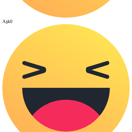
Aşk
0