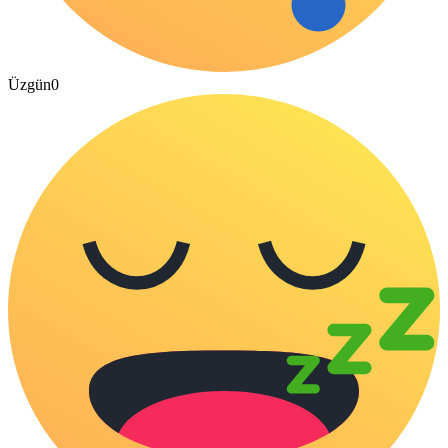
Üzgün
0