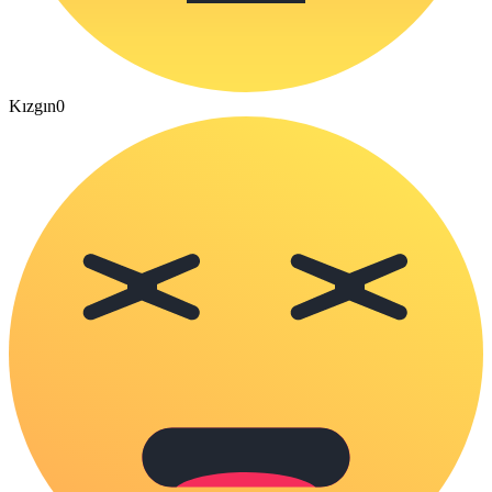
Kızgın
0