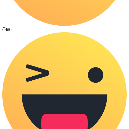
Ölü
0