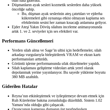
olan hata giderildi.
Düşmanların ayak sesleri kozmetik seslerden daha yüksek
önceliğe sahip.
Bu, düşman ayak seslerinin ateş çatırtıları ve ejderha
kükremeleri gibi oynanışa etkisi olmayan kaplama ses
efektlerinin sesini her zaman kısacağı anlamına geliyor.
Ejder Ateşi Yakın Dövüş silahını inceleme animasyonunda
artık 1. ve 2. seviyeler için ses efektleri var.
Performans Güncellemeri
Yerden silah alma ve Sage’in ultisi için hedeflemeler, silah
arkadaşı vurgularıyla birleştirilerek VRAM ve ekran kartı
performansları arttırıldı.
Görüntü işleme performansında ufak düzeltmeler yapıldı.
Silah kaplaması geliştirme videoları artık yerel olarak
depolanmak yerine yayınlanıyor. Bu sayede yükleme boyutu
380 MB azaltıldı.
Giderilen Hatalar
Reyna’nın etkinleştirmek ve iyileştirmeye devam etmek için
Ruh Kürelerine bakma zorunluluğu düzeltildi. Sistem 1.02
Yaması’nda olduğu gibi çalışacak.
Oyuncunun kamerası dumanın üst tarafındayken