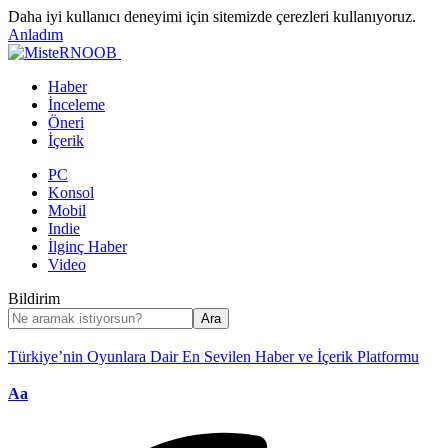
Daha iyi kullanıcı deneyimi için sitemizde çerezleri kullanıyoruz.
Anladım
Haber
İnceleme
Öneri
İçerik
PC
Konsol
Mobil
Indie
İlginç Haber
Video
Bildirim
Türkiye’nin Oyunlara Dair En Sevilen Haber ve İçerik Platformu
Font
Aa
Resizer