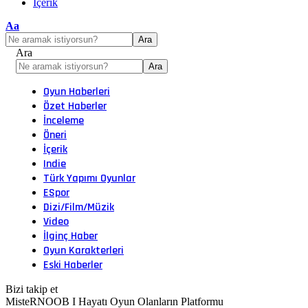
İçerik
Font
Aa
Resizer
Ara
Oyun Haberleri
Özet Haberler
İnceleme
Öneri
İçerik
Indie
Türk Yapımı Oyunlar
ESpor
Dizi/Film/Müzik
Video
İlginç Haber
Oyun Karakterleri
Eski Haberler
Bizi takip et
MisteRNOOB I Hayatı Oyun Olanların Platformu