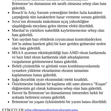
Brimstone’un dumanının tek taraflı olmasına sebep olan hata
giderildi.
Breach’in Artçı Sarsıntı yeteneğinin birden fazla karaktere
çarptığında tüm karakterlere hasar vermeme sorunu giderildi.
Sova’nın dronunda maksimum uçuş yüksekliğine
ulaşıldığında meydana gelen titreme efekti düzeltildi.
Marshal’ın yürürken isabetlilik kaybetmemesine sebep olan
hata giderildi.
Yarı saydam bazı efektlerin (oyuncunun kontrolündeyken
Jett’in atılma hareketi gibi) bir kare geriden gelmesine neden
olan hata giderildi.
MSAA ayarının etkinleştirildiği bazı AMD ekran kartlarında
ve bazı Intel ekran kartlarında silah arkadaşlarının
vurgularının görünmemesi hatası giderildi.
Belirli çözünürlük ve görüntü oranı kombinasyonlarında
oynarken yükleme ekranlarının ekranın tamamını
kaplamaması hatası giderildi.
Işığa duyarlılık uyarı ekranındaki metin kısaltıldı.
Önizlemesine bakılan bir kaplama stili satın alınınca “Kuşan”
düğmesinin gri olarak kalmasına sebep olan hata giderildi.
Haven’da Brimstone’un dumanlarının istenenden farklı bir
noktada belirmesi sorunu giderildi.
Brimstone’un yaşam öyküsündeki bir yazım hatası düzeltildi.
ETİKETLER:
güncelleme
notlar
riot
valorant
yama