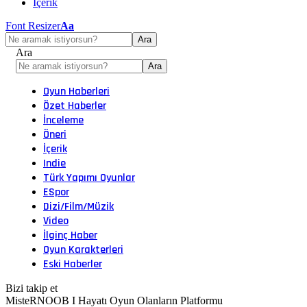
İçerik
Font Resizer
Aa
Ara
Oyun Haberleri
Özet Haberler
İnceleme
Öneri
İçerik
Indie
Türk Yapımı Oyunlar
ESpor
Dizi/Film/Müzik
Video
İlginç Haber
Oyun Karakterleri
Eski Haberler
Bizi takip et
MisteRNOOB I Hayatı Oyun Olanların Platformu