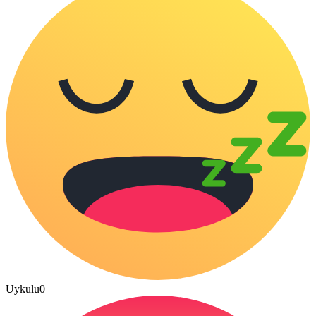
Uykulu
0