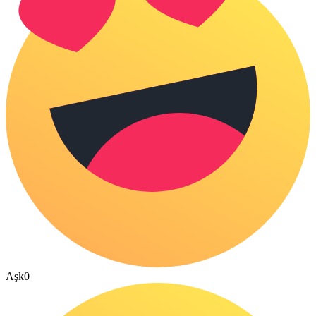
Aşk
0