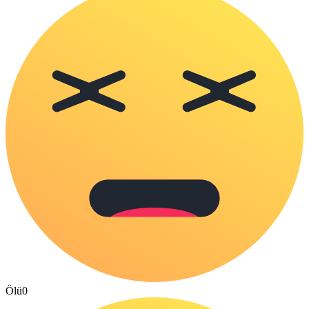
Ölü
0