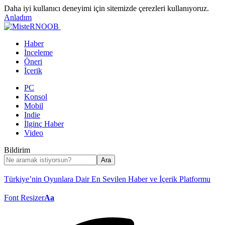
Daha iyi kullanıcı deneyimi için sitemizde çerezleri kullanıyoruz.
Anladım
Haber
İnceleme
Öneri
İçerik
PC
Konsol
Mobil
Indie
İlginç Haber
Video
Bildirim
Türkiye’nin Oyunlara Dair En Sevilen Haber ve İçerik Platformu
Font Resizer
Aa