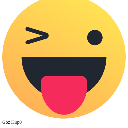
Göz Kırp
0