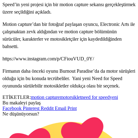
Speed’in yeni projesi için bir motion capture sekansı gerçekleştirmek
üzere seçildiğini açıkladı.
Motion capture’dan bir fotoğraf paylaşan oyuncu,
Electronic Arts ile
çalışmaktan zevk aldığından ve motion capture bölümünün
sürücüler, karakterler ve motosikletçiler için kaydedildiğinden
bahsetti.
https://www.instagram.com/p/CFiouVUD_0Y/
Firmanın daha önceki oyunu
Burnout Paradise’da da motor sürüşleri
olduğu için bu konuda tecrübeliler. Yani yeni Need for Speed
oyununda sürülebilir motosikletler oldukça olası bir seçenek.
ETİKETLER:
motion capture
motorsiklet
need for speed
yeni
Bu makaleyi paylaş
Facebook
Pinterest
Reddit
Email
Print
Ne düşünüyorsun?