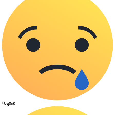
Üzgün
0