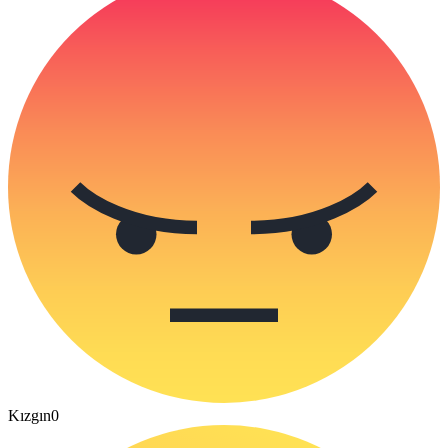
Kızgın
0