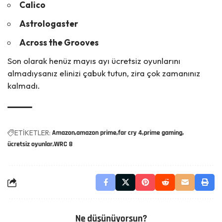
Calico
Astrologaster
Across the Grooves
Son olarak henüz
mayıs ayı ücretsiz oyunlarını
almadıysanız elinizi çabuk tutun, zira çok zamanınız
kalmadı.
ETİKETLER:
Amazon
amazon prime
far cry 4
prime gaming
ücretsiz oyunlar
WRC 8
Ne düşünüyorsun?