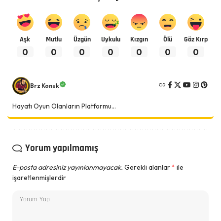
Aşk
Mutlu
Üzgün
Uykulu
Kızgın
Ölü
Göz Kırp
0
0
0
0
0
0
0
Brz Konuk
Hayatı Oyun Olanların Platformu...
Yorum yapılmamış
E-posta adresiniz yayınlanmayacak.
Gerekli alanlar
*
ile
işaretlenmişlerdir