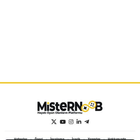
Haberler
Öneri
İnceleme
İçerik
Yazarlar
Hakkımızda