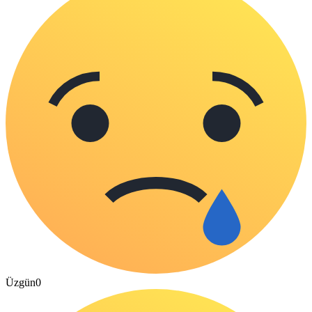
Üzgün
0