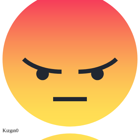
Kızgın
0