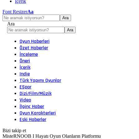
İçerik
Font Resizer
Aa
Ara
Oyun Haberleri
Özet Haberler
İnceleme
Öneri
İçerik
Indie
Türk Yapımı Oyunlar
ESpor
Dizi/Film/Müzik
Video
İlginç Haber
Oyun Karakterleri
Eski Haberler
Bizi takip et
MisteRNOOB I Hayatı Oyun Olanların Platformu