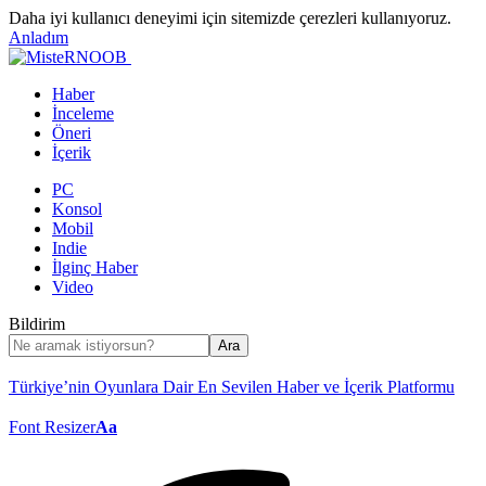
Daha iyi kullanıcı deneyimi için sitemizde çerezleri kullanıyoruz.
Anladım
Haber
İnceleme
Öneri
İçerik
PC
Konsol
Mobil
Indie
İlginç Haber
Video
Bildirim
Türkiye’nin Oyunlara Dair En Sevilen Haber ve İçerik Platformu
Font Resizer
Aa