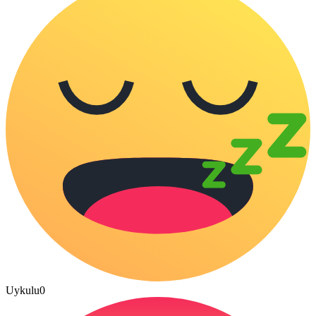
Uykulu
0