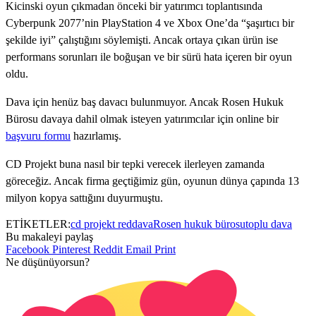
Kicinski oyun çıkmadan önceki bir yatırımcı toplantısında
Cyberpunk 2077’nin PlayStation 4 ve Xbox One’da “şaşırtıcı bir
şekilde iyi” çalıştığını söylemişti. Ancak ortaya çıkan ürün ise
performans sorunları ile boğuşan ve bir sürü hata içeren bir oyun
oldu.
Dava için henüz baş davacı bulunmuyor. Ancak Rosen Hukuk
Bürosu davaya dahil olmak isteyen yatırımcılar için online bir
başvuru formu
hazırlamış.
CD Projekt buna nasıl bir tepki verecek ilerleyen zamanda
göreceğiz. Ancak firma geçtiğimiz gün, oyunun dünya çapında 13
milyon kopya sattığını duyurmuştu.
ETİKETLER:
cd projekt red
dava
Rosen hukuk bürosu
toplu dava
Bu makaleyi paylaş
Facebook
Pinterest
Reddit
Email
Print
Ne düşünüyorsun?