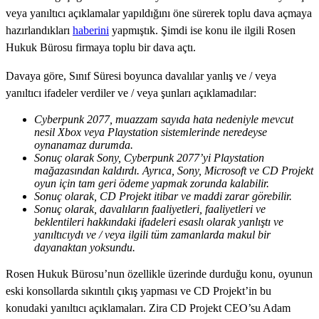
veya yanıltıcı açıklamalar yapıldığını öne sürerek toplu dava açmaya
hazırlandıkları
haberini
yapmıştık. Şimdi ise konu ile ilgili Rosen
Hukuk Bürosu firmaya toplu bir dava açtı.
Davaya göre, Sınıf Süresi boyunca davalılar yanlış ve / veya
yanıltıcı ifadeler verdiler ve / veya şunları açıklamadılar:
Cyberpunk 2077, muazzam sayıda hata nedeniyle mevcut
nesil Xbox veya Playstation sistemlerinde neredeyse
oynanamaz durumda.
Sonuç olarak Sony, Cyberpunk 2077’yi Playstation
mağazasından kaldırdı. Ayrıca, Sony, Microsoft ve CD Projekt
oyun için tam geri ödeme yapmak zorunda kalabilir.
Sonuç olarak, CD Projekt itibar ve maddi zarar görebilir.
Sonuç olarak, davalıların faaliyetleri, faaliyetleri ve
beklentileri hakkındaki ifadeleri esaslı olarak yanlıştı ve
yanıltıcıydı ve / veya ilgili tüm zamanlarda makul bir
dayanaktan yoksundu.
Rosen Hukuk Bürosu’nun özellikle üzerinde durduğu konu, oyunun
eski konsollarda sıkıntılı çıkış yapması ve CD Projekt’in bu
konudaki yanıltıcı açıklamaları. Zira CD Projekt CEO’su Adam