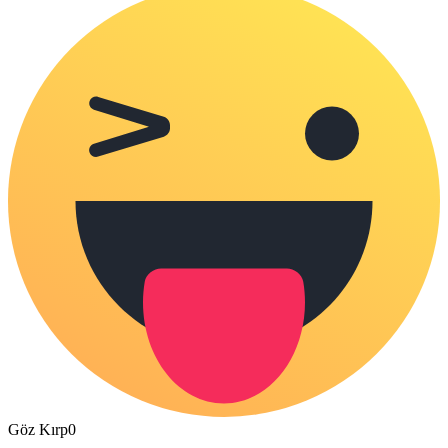
Göz Kırp
0