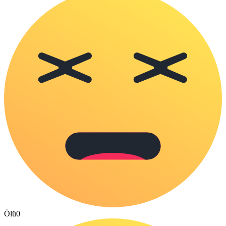
Ölü
0