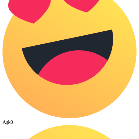
Aşk
0