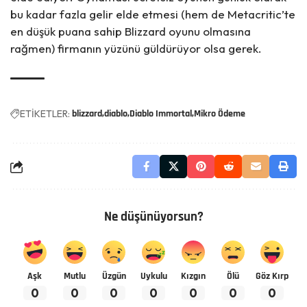
bu kadar fazla gelir elde etmesi (hem de Metacritic’te
en düşük puana sahip
Blizzard oyunu olmasına
rağmen) firmanın yüzünü güldürüyor olsa gerek.
ETİKETLER:
blizzard
diablo
Diablo Immortal
Mikro Ödeme
Ne düşünüyorsun?
Aşk
Mutlu
Üzgün
Uykulu
Kızgın
Ölü
Göz Kırp
0
0
0
0
0
0
0