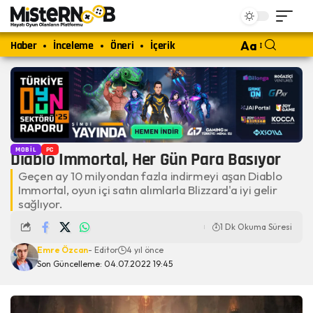
Haber
İnceleme
Öneri
İçerik
Aa
MOBIL
PC
Diablo Immortal, Her Gün Para Basıyor
Geçen ay 10 milyondan fazla indirmeyi aşan Diablo
Immortal, oyun içi satın alımlarla Blizzard'a iyi gelir
sağlıyor.
1 Dk Okuma Süresi
Emre Özcan
- Editor
4 yıl önce
Son Güncelleme: 04.07.2022 19:45