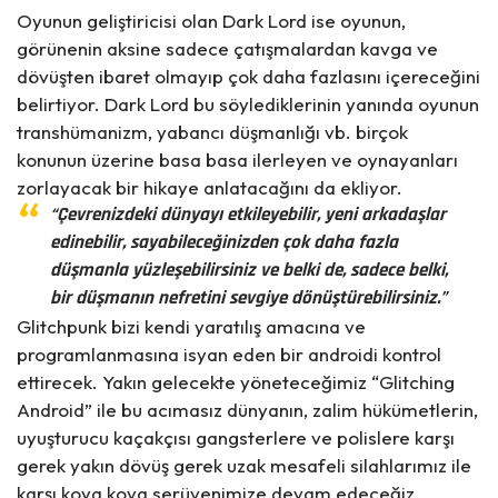
Oyunun geliştiricisi olan Dark Lord ise oyunun,
görünenin aksine sadece çatışmalardan kavga ve
dövüşten ibaret olmayıp çok daha fazlasını içereceğini
belirtiyor. Dark Lord bu söylediklerinin yanında oyunun
transhümanizm, yabancı düşmanlığı vb. birçok
konunun üzerine basa basa ilerleyen ve oynayanları
zorlayacak bir hikaye anlatacağını da ekliyor.
“Çevrenizdeki dünyayı etkileyebilir, yeni arkadaşlar
edinebilir, sayabileceğinizden çok daha fazla
düşmanla yüzleşebilirsiniz ve belki de, sadece belki,
bir düşmanın nefretini sevgiye dönüştürebilirsiniz.”
Glitchpunk
bizi kendi yaratılış amacına ve
programlanmasına isyan eden bir androidi kontrol
ettirecek. Yakın gelecekte yöneteceğimiz “Glitching
Android” ile bu acımasız dünyanın, zalim hükümetlerin,
uyuşturucu kaçakçısı gangsterlere ve polislere karşı
gerek yakın dövüş gerek uzak mesafeli silahlarımız ile
karşı koya koya serüvenimize devam edeceğiz.