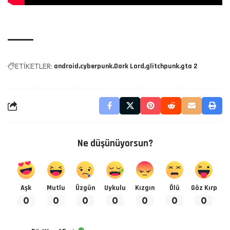
ETİKETLER:
android
cyberpunk
Dark Lord
glitchpunk
gta 2
Ne düşünüyorsun?
Aşk
Mutlu
Üzgün
Uykulu
Kızgın
Ölü
Göz Kırp
0
0
0
0
0
0
0