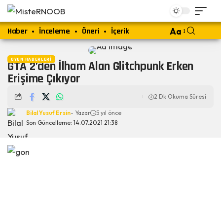
Haber
İnceleme
Öneri
İçerik
Aa
OYUN HABERLERI
GTA 2’den İlham Alan Glitchpunk Erken
Erişime Çıkıyor
2 Dk Okuma Süresi
Bilal Yusuf Ersin
- Yazar
5 yıl önce
Son Güncelleme: 14.07.2021 21:38