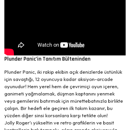
Plunder Panic’in Tanıtım Bülteninden
Plunder Panic, iki rakip ekibin açık denizlerde üstünlük
için savaştığı, 12 oyuncuya kadar aksiyon-arcade
oyunudur! Hem yerel hem de çevrimiçi oyun içeren,
ganimeti yağmalamak, düşman kaptanını yenmek
veya gemilerini batırmak için mürettebatınızla birlikte
çalışın. Bir hedefi ele geçiren ilk takım kazanır, bu
yüzden diğer sinsi korsanlara karşı tetikte olun!
Jolly Roger’ı yükseltin ve retro grafiklerin ve basit
kontrollerin hızlı tempolu, çılgın arcade aksiyonuyla