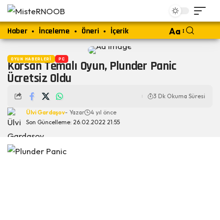
Haber
İnceleme
Öneri
İçerik
Aa
OYUN HABERLERI
PC
Korsan Temalı Oyun, Plunder Panic
Ücretsiz Oldu
3 Dk Okuma Süresi
Ülvi Gardaşov
- Yazar
4 yıl önce
Son Güncelleme: 26.02.2022 21:55