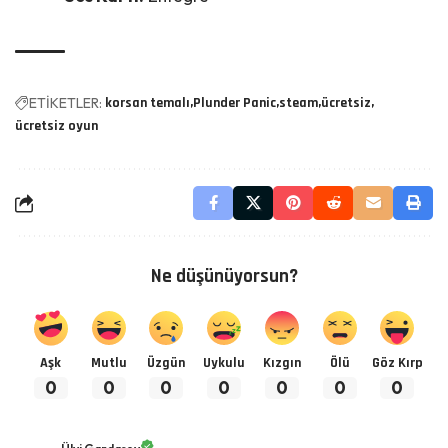
ETİKETLER:
korsan temalı
Plunder Panic
steam
ücretsiz
ücretsiz oyun
Ne düşünüyorsun?
Aşk
Mutlu
Üzgün
Uykulu
Kızgın
Ölü
Göz Kırp
0
0
0
0
0
0
0