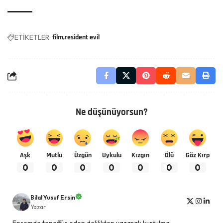
ETİKETLER:
film
resident evil
Ne düşünüyorsun?
Aşk
Mutlu
Üzgün
Uykulu
Kızgın
Ölü
Göz Kırp
0
0
0
0
0
0
0
Bilal Yusuf Ersin
Yazar
Ensemde teneffüs eden delilikten yazarak kurtulma