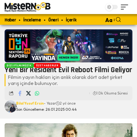
Haber
İnceleme
Öneri
İçerik
Aa
DIZI/FILM/MÜZIK
ÖZET HABERLER
Yeni Bir Resident Evil Reboot Filmi Geliyor
Filmin yayın hakları için anlık olarak dört adet şirket
yarış içinde bulunuyor.
1 Dk Okuma Süresi
Bilal Yusuf Ersin
- Yazar
2 yıl önce
Son Güncelleme: 26.01.2025 00:44