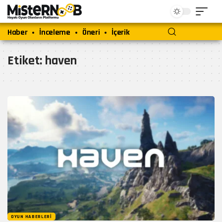
Haber
İnceleme
Öneri
İçerik
Etiket:
haven
OYUN HABERLERI