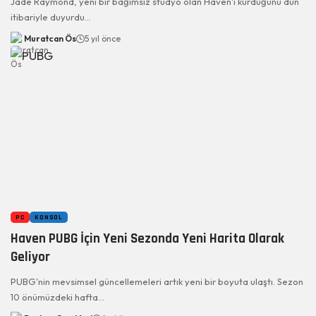
Jade Raymond, yeni bir bağımsız stüdyo olan Haven'ı kurduğunu dün
itibariyle duyurdu…
Muratcan Ös
5 yıl önce
PC
KONSOL
Haven PUBG İçin Yeni Sezonda Yeni Harita Olarak
Geliyor
PUBG'nin mevsimsel güncellemeleri artık yeni bir boyuta ulaştı. Sezon
10 önümüzdeki hafta…