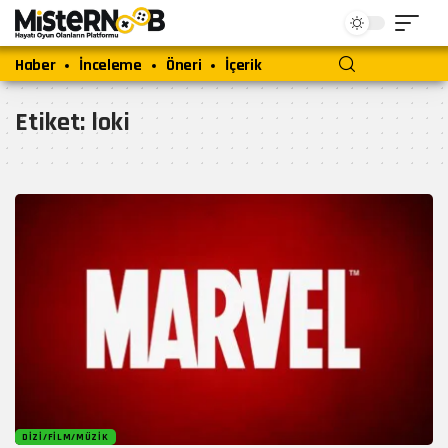
Haber
İnceleme
Öneri
İçerik
Etiket:
loki
DIZI/FILM/MÜZIK