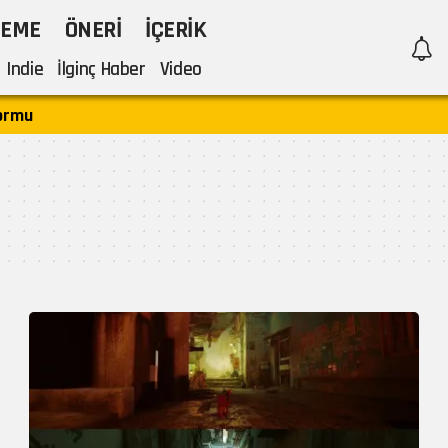
LEME
ÖNERI
İÇERIK
Indie
İlginç Haber
Video
formu