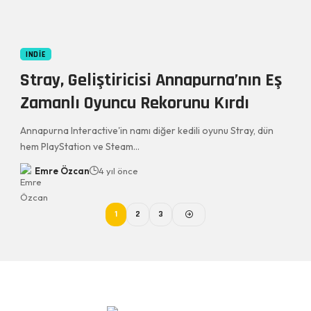
INDIE
Stray, Geliştiricisi Annapurna’nın Eş
Zamanlı Oyuncu Rekorunu Kırdı
Annapurna Interactive'in namı diğer kedili oyunu Stray, dün
hem PlayStation ve Steam…
Emre Özcan
4 yıl önce
1
2
3