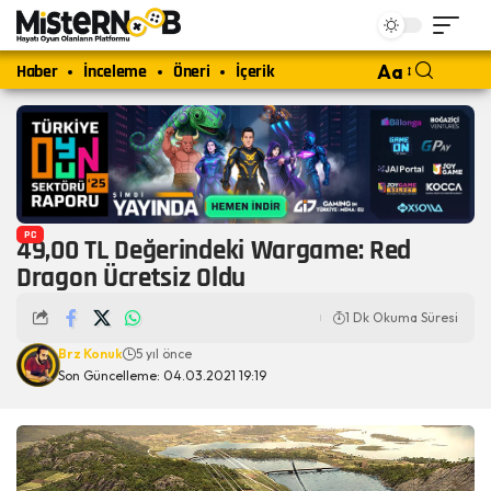
Haber
İnceleme
Öneri
İçerik
Aa
PC
49,00 TL Değerindeki Wargame: Red
Dragon Ücretsiz Oldu
1 Dk Okuma Süresi
Brz Konuk
5 yıl önce
Son Güncelleme: 04.03.2021 19:19