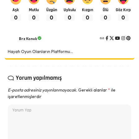
Aşk
Mutlu
Üzgün
Uykulu
Kızgın
Ölü
Göz Kırp
0
0
0
0
0
0
0
Brz Konuk
Hayatı Oyun Olanların Platformu...
Yorum yapılmamış
E-posta adresiniz yayınlanmayacak.
Gerekli alanlar
*
ile
işaretlenmişlerdir