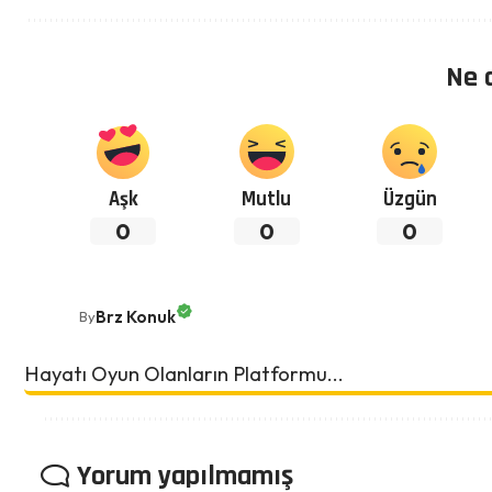
Ne 
Aşk
Mutlu
Üzgün
0
0
0
Brz Konuk
By
Hayatı Oyun Olanların Platformu...
Yorum yapılmamış