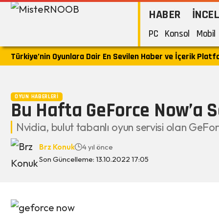
HABER
İNCE
PC
Konsol
Mobil
Türkiye’nin Oyunlara Dair En Sevilen Haber ve İçerik Plat
OYUN HABERLERI
Bu Hafta GeForce Now’a Sc
Nvidia, bulut tabanlı oyun servisi olan GeF
Brz Konuk
4 yıl önce
Son Güncelleme: 13.10.2022 17:05