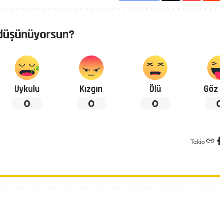
düşünüyorsun?
Uykulu
Kızgın
Ölü
Göz 
0
0
0
Takip