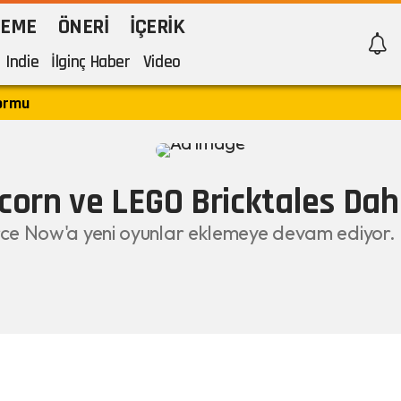
LEME
ÖNERI
İÇERIK
Indie
İlginç Haber
Video
formu
orn ve LEGO Bricktales Dahi
orce Now'a yeni oyunlar eklemeye devam ediyor.