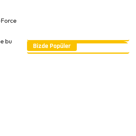
GeForce
se bu
Bizde Popüler