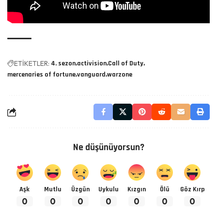
ETİKETLER:
4. sezon
activision
Call of Duty
mercenaries of fortune
vanguard
warzone
Ne düşünüyorsun?
Aşk
Mutlu
Üzgün
Uykulu
Kızgın
Ölü
Göz Kırp
0
0
0
0
0
0
0