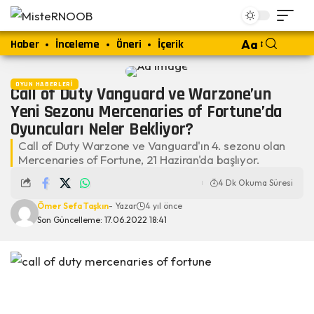
Haber
İnceleme
Öneri
İçerik
Aa
OYUN HABERLERI
Call of Duty Vanguard ve Warzone’un
Yeni Sezonu Mercenaries of Fortune’da
Oyuncuları Neler Bekliyor?
Call of Duty Warzone ve Vanguard'ın 4. sezonu olan
Mercenaries of Fortune, 21 Haziran'da başlıyor.
4 Dk Okuma Süresi
Ömer Sefa Taşkın
- Yazar
4 yıl önce
Son Güncelleme: 17.06.2022 18:41