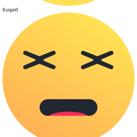
Kızgın
0