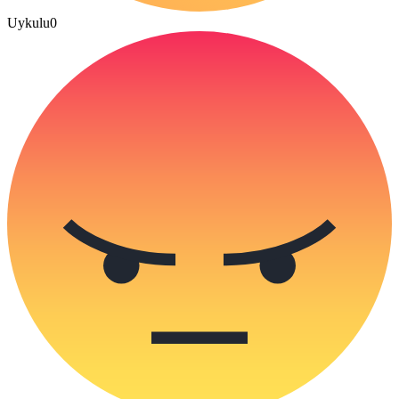
Uykulu
0