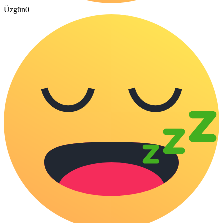
Üzgün
0