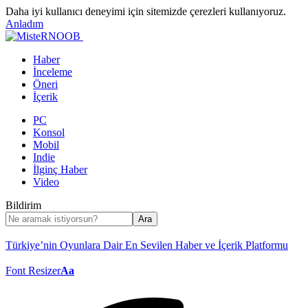
Daha iyi kullanıcı deneyimi için sitemizde çerezleri kullanıyoruz.
Anladım
Haber
İnceleme
Öneri
İçerik
PC
Konsol
Mobil
Indie
İlginç Haber
Video
Bildirim
Türkiye’nin Oyunlara Dair En Sevilen Haber ve İçerik Platformu
Font Resizer
Aa