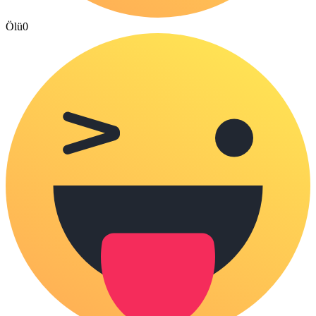
Ölü
0