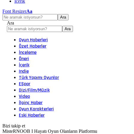
İçerik
Font Resizer
Aa
Ara
Oyun Haberleri
Özet Haberler
İnceleme
Öneri
İçerik
Indie
Türk Yapımı Oyunlar
ESpor
Dizi/Film/Müzik
Video
İlginç Haber
Oyun Karakterleri
Eski Haberler
Bizi takip et
MisteRNOOB I Hayatı Oyun Olanların Platformu