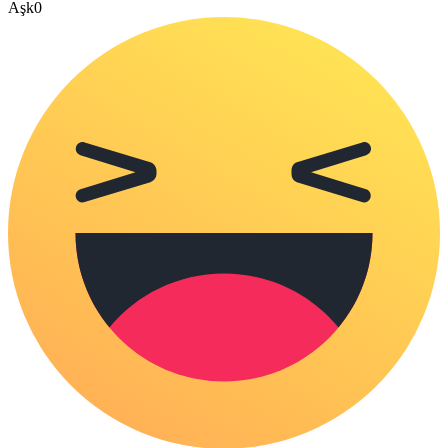
Aşk
0