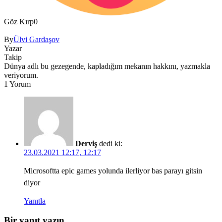
Göz Kırp
0
By
Ülvi Gardaşov
Yazar
Takip
Dünya adlı bu gezegende, kapladığım mekanın hakkını, yazmakla
veriyorum.
1 Yorum
Derviş
dedi ki:
23.03.2021 12:17, 12:17
Microsoftta epic games yolunda ilerliyor bas parayı gitsin
diyor
Yanıtla
Bir yanıt yazın