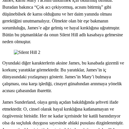
James, karısı Mary’i acısını dindirmek için öldürmüş birisidir.
Buradan bakınca “Çok acı çekiyormuş, acısını bitirmiş” gibi
düşünebilsek de karısı olduğunu ve her daim yanında olması
gerektiğini unutmamalıyız. Ölmekte olan bir eşe bakmanın
sorumluluğu, James’e ağır gelmiş ve hayal kırıklığına uğratmıştır.
Bütün bu pişmanlıklar da onun Silent Hill adlı kasabaya gelmesine
neden olmuştur.
Oyundaki diğer karakterlerin aksine James, bu kasabada gizemli ve
korkunç yaratıklar görmektedir. Bu yaratıklar, James’in iç
dünyasındaki yozlaşmayı gösterir. James’in Mary’i bulmaya
çalışması, ona karşı işlediği, cinayet günahından arınmaya yönelik
acınası çabasından ibarettir.
James Sunderland, olaya geniş açıdan bakıldığında şehveti ifade
etmektedir. O, cinsel olarak hayal kırıklığına katlanamayan ve
özgüvensiz birisidir. Her ne kadar içerisinde bir katili barındırıyor
olsa da suçluluk duygusu sayesinde ahlaki pusulası dizginlenmiştir.