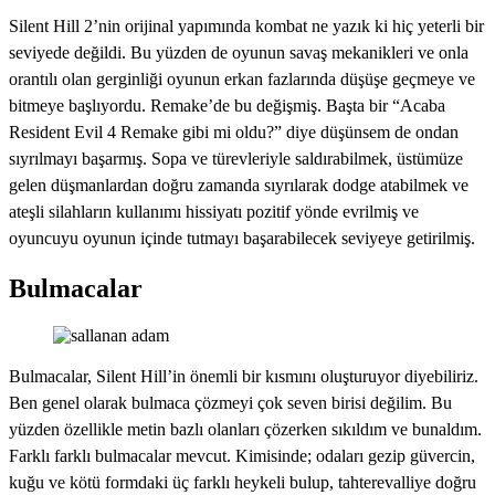
Silent Hill 2’nin orijinal yapımında kombat ne yazık ki hiç yeterli bir
seviyede değildi. Bu yüzden de oyunun savaş mekanikleri ve onla
orantılı olan gerginliği oyunun erkan fazlarında düşüşe geçmeye ve
bitmeye başlıyordu. Remake’de bu değişmiş. Başta bir “Acaba
Resident Evil 4 Remake gibi mi oldu?” diye düşünsem de ondan
sıyrılmayı başarmış. Sopa ve türevleriyle saldırabilmek, üstümüze
gelen düşmanlardan doğru zamanda sıyrılarak dodge atabilmek ve
ateşli silahların kullanımı hissiyatı pozitif yönde evrilmiş ve
oyuncuyu oyunun içinde tutmayı başarabilecek seviyeye getirilmiş.
Bulmacalar
Bulmacalar, Silent Hill’in önemli bir kısmını oluşturuyor diyebiliriz.
Ben genel olarak bulmaca çözmeyi çok seven birisi değilim. Bu
yüzden özellikle metin bazlı olanları çözerken sıkıldım ve bunaldım.
Farklı farklı bulmacalar mevcut. Kimisinde; odaları gezip güvercin,
kuğu ve kötü formdaki üç farklı heykeli bulup, tahterevalliye doğru