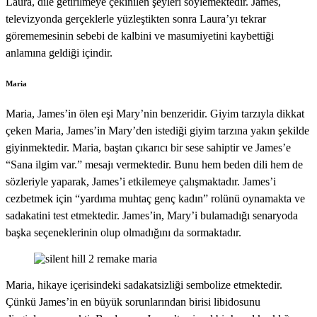
Laura, dile getirilmeye çekinilen şeyleri söylemektedir. James,
televizyonda gerçeklerle yüzleştikten sonra Laura’yı tekrar
görememesinin sebebi de kalbini ve masumiyetini kaybettiği
anlamına geldiği içindir.
Maria
Maria, James’in ölen eşi Mary’nin benzeridir. Giyim tarzıyla dikkat
çeken Maria, James’in Mary’den istediği giyim tarzına yakın şekilde
giyinmektedir. Maria, baştan çıkarıcı bir sese sahiptir ve James’e
“Sana ilgim var.” mesajı vermektedir. Bunu hem beden dili hem de
sözleriyle yaparak, James’i etkilemeye çalışmaktadır. James’i
cezbetmek için “yardıma muhtaç genç kadın” rolünü oynamakta ve
sadakatini test etmektedir. James’in, Mary’i bulamadığı senaryoda
başka seçeneklerinin olup olmadığını da sormaktadır.
Maria, hikaye içerisindeki sadakatsizliği sembolize etmektedir.
Çünkü James’in en büyük sorunlarından birisi libidosunu