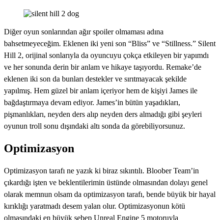
Diğer oyun sonlarından ağır spoiler olmaması adına
bahsetmeyeceğim. Eklenen iki yeni son “Bliss” ve “Stillness.” Silent
Hill 2, orijinal sonlarıyla da oyuncuyu çokça etkileyen bir yapımdı
ve her sonunda derin bir anlam ve hikaye taşıyordu. Remake’de
eklenen iki son da bunları destekler ve sırıtmayacak şekilde
yapılmış. Hem güzel bir anlam içeriyor hem de kişiyi James ile
bağdaştırmaya devam ediyor. James’in bütün yaşadıkları,
pişmanlıkları, neyden ders alıp neyden ders almadığı gibi şeyleri
oyunun troll sonu dışındaki altı sonda da görebiliyorsunuz.
Optimizasyon
Optimizasyon tarafı ne yazık ki biraz sıkıntılı. Bloober Team’in
çıkardığı işten ve beklentilerimin üstünde olmasından dolayı genel
olarak memnun olsam da optimizasyon tarafı, bende büyük bir hayal
kırıklığı yaratmadı desem yalan olur. Optimizasyonun kötü
olmasındaki en büyük sebep Unreal Engine 5 motoruyla