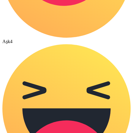
Aşk
4