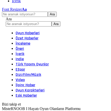
İçerik
Font Resizer
Aa
Ara
Oyun Haberleri
Özet Haberler
İnceleme
Öneri
İçerik
Indie
Türk Yapımı Oyunlar
ESpor
Dizi/Film/Müzik
Video
İlginç Haber
Oyun Karakterleri
Eski Haberler
Bizi takip et
MisteRNOOB I Hayatı Oyun Olanların Platformu