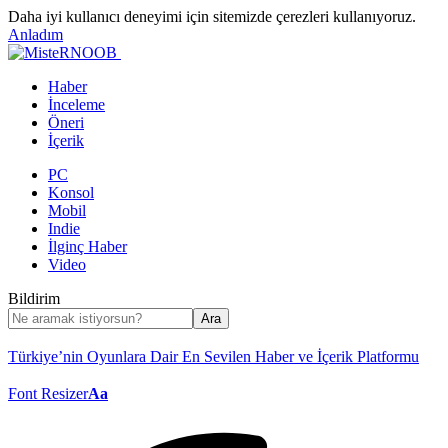
Daha iyi kullanıcı deneyimi için sitemizde çerezleri kullanıyoruz.
Anladım
Haber
İnceleme
Öneri
İçerik
PC
Konsol
Mobil
Indie
İlginç Haber
Video
Bildirim
Türkiye’nin Oyunlara Dair En Sevilen Haber ve İçerik Platformu
Font Resizer
Aa