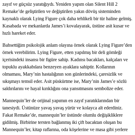
zayıf ve güçsüz yaratığıydı. Yeniden yapım olan Silent Hill 2
Remake’de geliştirilen ve değiştirilen yakın dövüş sisteminden
kaynaklı olarak Lying Figure çok daha tehlikeli bir tür haline gelmiş.
Kasabada ve mekanlarda James’i kovalayarak, üstüne asit kusar ve
hızlı hareket eder.
Bahsettiğim psikolojik anlam olayına örnek olarak Lying Figure’den
örnek verebilirim. Lying Figure, etten yapılmış bir deli gömleği
içerisindeki insansı bir figüre sahip. Kadınsı bacakları, kalçaları ve
topuklu ayakkabılara benzeyen ayaklara sahiptir. Kollarının
olmaması, Mary’nin hastalığının son günlerindeki, çaresizlik ve
sıkışmayı temsil eder. Asit püskürtme ise, Mary’nin James’e sözlü
saldırılarını ve hayal kırıklığını ona yansıtmasını sembolize eder.
Mannequin’ler de orijinal yapımın en zayıf yaratıklarından bir
tanesiydi. Üstünüze yavaş yavaş yürür ve kolayca alt ederdiniz.
Fakat Remake’de, mannequin’ler üstünde olumlu değişikliklere
gidilmiş. Birbirine tersten bağlanmış iki çift bacaktan oluşan bu
Mannequin’ler, kitap raflarına, oda köşelerine ve masa gibi yerlere