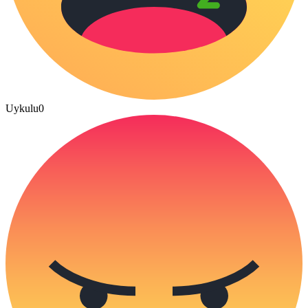
Uykulu
0