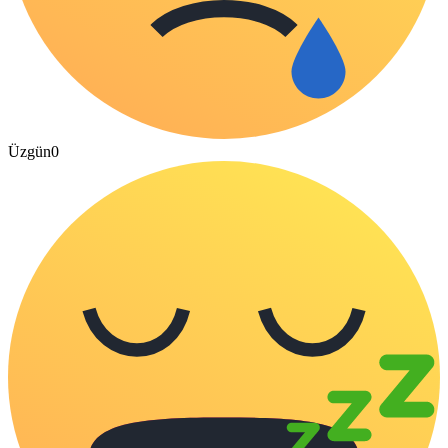
Üzgün
0