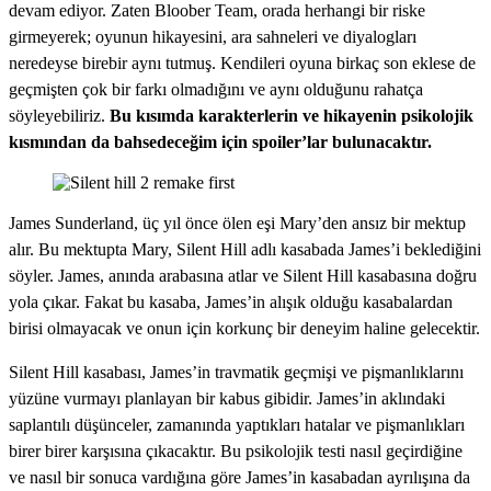
devam ediyor. Zaten Bloober Team, orada herhangi bir riske
girmeyerek; oyunun hikayesini, ara sahneleri ve diyalogları
neredeyse birebir aynı tutmuş. Kendileri oyuna birkaç son eklese de
geçmişten çok bir farkı olmadığını ve aynı olduğunu rahatça
söyleyebiliriz.
Bu kısımda karakterlerin ve hikayenin psikolojik
kısmından da bahsedeceğim için spoiler’lar bulunacaktır.
James Sunderland, üç yıl önce ölen eşi Mary’den ansız bir mektup
alır. Bu mektupta Mary, Silent Hill adlı kasabada James’i beklediğini
söyler. James, anında arabasına atlar ve Silent Hill kasabasına doğru
yola çıkar. Fakat bu kasaba, James’in alışık olduğu kasabalardan
birisi olmayacak ve onun için korkunç bir deneyim haline gelecektir.
Silent Hill kasabası, James’in travmatik geçmişi ve pişmanlıklarını
yüzüne vurmayı planlayan bir kabus gibidir. James’in aklındaki
saplantılı düşünceler, zamanında yaptıkları hatalar ve pişmanlıkları
birer birer karşısına çıkacaktır. Bu psikolojik testi nasıl geçirdiğine
ve nasıl bir sonuca vardığına göre James’in kasabadan ayrılışına da