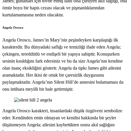
James; günahları için tövbe etmiş dahi olsa çürüyen akıl sağlığı, ona
ömür boyu bir hapis cezası olacak ve pişmanlıklarından
kurtulamamasına neden olacaktır.
Angela Orosco
Angela Orosco, James’in Mary’nin peşindeyken karşılaştığı ilk
karakterdir. Bu dünyadaki saflığı ve temizliği ifade eden Angela;
çekingen, tereddütlü ve endişeli bir yapıya sahiptir. Konuşurken
sesinin kısıldığını fark edersiniz ve bu da size Angela’nın kendine
olan inanç eksikliğini gösterir. Angela da tıpkı James gibi ailesini
aramaktadır. Her ikisi de ortak bir çaresizlik duygusunu
paylaşmaktadır. Angela’nın Silent Hill’de annesini bulamaması da
onu intihara meyilli bir hale getirmiştir.
Angela Orosco karakteri, insanlardaki düşük özgüveni sembolize
eder. Kendinden emin olmayan ve kendisi hakkında bir şeyler
düşünmeyen Angela; ailesini kaybettikten sonra akıl sağlığını