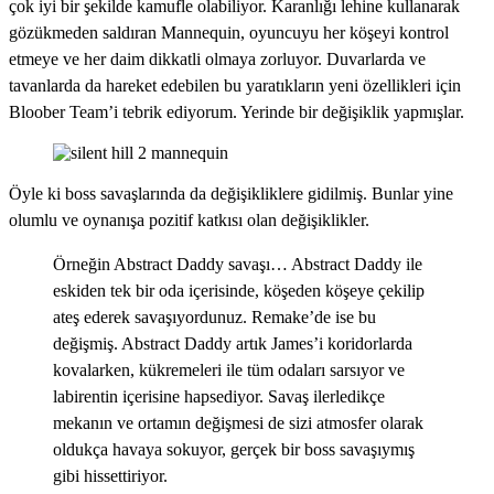
çok iyi bir şekilde kamufle olabiliyor. Karanlığı lehine kullanarak
gözükmeden saldıran Mannequin, oyuncuyu her köşeyi kontrol
etmeye ve her daim dikkatli olmaya zorluyor. Duvarlarda ve
tavanlarda da hareket edebilen bu yaratıkların yeni özellikleri için
Bloober Team’i tebrik ediyorum. Yerinde bir değişiklik yapmışlar.
Öyle ki boss savaşlarında da değişikliklere gidilmiş. Bunlar yine
olumlu ve oynanışa pozitif katkısı olan değişiklikler.
Örneğin Abstract Daddy savaşı… Abstract Daddy ile
eskiden tek bir oda içerisinde, köşeden köşeye çekilip
ateş ederek savaşıyordunuz. Remake’de ise bu
değişmiş. Abstract Daddy artık James’i koridorlarda
kovalarken, kükremeleri ile tüm odaları sarsıyor ve
labirentin içerisine hapsediyor. Savaş ilerledikçe
mekanın ve ortamın değişmesi de sizi atmosfer olarak
oldukça havaya sokuyor, gerçek bir boss savaşıymış
gibi hissettiriyor.