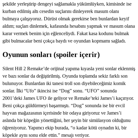
şekilde yerleştirip dengeyi sağlamakla yükümlüyken, kimisinde ise
kurban edilmiş altı cesedin suçlarını dinleyerek masum olanı
bulmaya çalışıyoruz. Dürüst olmak gerekirse ben bunlardan keyif
aldım; suçları dinlemek, kafasında hesabını yapmak ve masum olana
karar vermek benim için eğlenceliydi. Fakat kasa kodunu bulmak
gibi bulmacalar beni çokça baydı ve oyundan kopmamı sağladı.
Oyunun sonları (spoiler içerir)
Silent Hill 2 Remake’de orijinal yapıma kıyasla yeni sonlar eklenmiş
ve bazı sonlar da değiştirilmiş. Oyunda toplamda sekiz farklı son
bulunuyor. Bunlardan iki tanesi troll son diyebileceğimiz komik
sonlar. İlki “Ufo” ikincisi ise “Dog” sonu. “UFO” sonunda
2001’deki James UFO ile geliyor ve Remake’teki James’i kaçırıyor.
Beni çokça güldürmeyi başarmıştı. “Dog” sonunda ise bir evcil
hayvan mağazasının içerisinde bir odaya giriyoruz ve James’i
aslında bir köpeğin yönettiğini, her şeyin bir simülasyon olduğunu
öğreniyoruz. Yapımcı ekip burada, “o kadar kötü oynadın ki, bir
köpekle aynı sonu elde ettin.” mesajı veriyor.