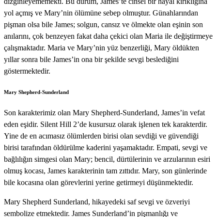
dizginleyememekti. Bu durum, James’te cinsel bir hayal kırıklığına
yol açmış ve Mary’nin ölümüne sebep olmuştur. Günahlarından
pişman olsa bile James; solgun, cansız ve ölmekte olan eşinin son
anılarını, çok benzeyen fakat daha çekici olan Maria ile değiştirmeye
çalışmaktadır. Maria ve Mary’nin yüz benzerliği, Mary öldükten
yıllar sonra bile James’in ona bir şekilde sevgi beslediğini
göstermektedir.
Mary Shepherd-Sunderland
Son karakterimiz olan Mary Shepherd-Sunderland, James’in vefat
eden eşidir. Silent Hill 2’de kusursuz olarak işlenen tek karakterdir.
Yine de en acımasız ölümlerden birisi olan sevdiği ve güvendiği
birisi tarafından öldürülme kaderini yaşamaktadır. Empati, sevgi ve
bağlılığın simgesi olan Mary; bencil, dürtülerinin ve arzularının esiri
olmuş kocası, James karakterinin tam zıttıdır. Mary, son günlerinde
bile kocasına olan görevlerini yerine getirmeyi düşünmektedir.
Mary Shepherd Sunderland, hikayedeki saf sevgi ve özveriyi
sembolize etmektedir. James Sunderland’in pişmanlığı ve