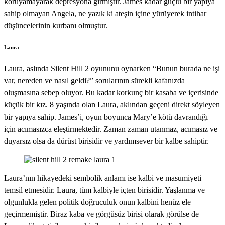
koruyamayarak depresyona girmiştir. James kadar güçlü bir yapıya
sahip olmayan Angela, ne yazık ki ateşin içine yürüyerek intihar
düşüncelerinin kurbanı olmuştur.
Laura
Laura, aslında Silent Hill 2 oyununu oynarken “Bunun burada ne işi
var, nereden ve nasıl geldi?” sorularının sürekli kafanızda
oluşmasına sebep oluyor. Bu kadar korkunç bir kasaba ve içerisinde
küçük bir kız. 8 yaşında olan Laura, aklından geçeni direkt söyleyen
bir yapıya sahip. James’i, oyun boyunca Mary’e kötü davrandığı
için acımasızca eleştirmektedir. Zaman zaman utanmaz, acımasız ve
duyarsız olsa da dürüst birisidir ve yardımsever bir kalbe sahiptir.
Laura’nın hikayedeki sembolik anlamı ise kalbi ve masumiyeti
temsil etmesidir. Laura, tüm kalbiyle içten birisidir. Yaşlanma ve
olgunlukla gelen politik doğruculuk onun kalbini henüz ele
geçirmemiştir. Biraz kaba ve görgüsüz birisi olarak görülse de