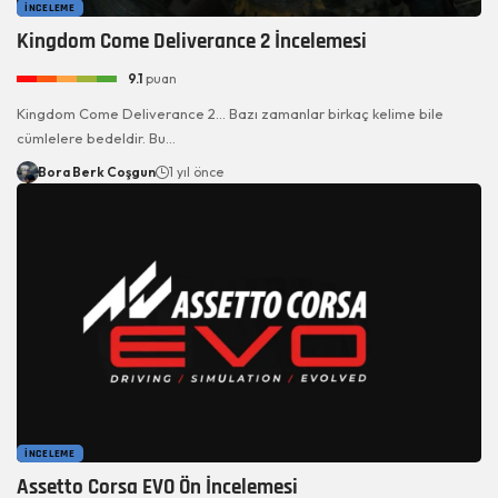
İNCELEME
Kingdom Come Deliverance 2 İncelemesi
9.1
puan
Kingdom Come Deliverance 2... Bazı zamanlar birkaç kelime bile
cümlelere bedeldir. Bu…
Bora Berk Coşgun
1 yıl önce
İNCELEME
Assetto Corsa EVO Ön İncelemesi