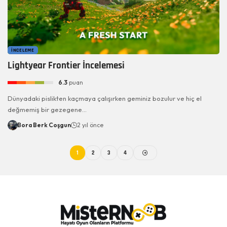
İNCELEME
Lightyear Frontier İncelemesi
6.3
puan
Dünyadaki pislikten kaçmaya çalışırken geminiz bozulur ve hiç el
değmemiş bir gezegene…
Bora Berk Coşgun
2 yıl önce
1
2
3
4