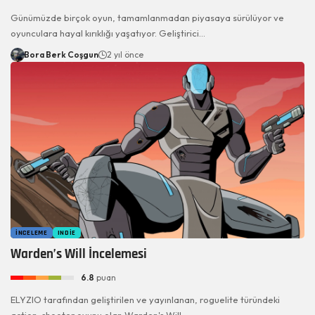
Günümüzde birçok oyun, tamamlanmadan piyasaya sürülüyor ve
oyunculara hayal kırıklığı yaşatıyor. Geliştirici…
Bora Berk Coşgun
2 yıl önce
İNCELEME
INDIE
Warden’s Will İncelemesi
6.8
puan
ELYZIO tarafından geliştirilen ve yayınlanan, roguelite türündeki
action-shooter oyunu olan Warden's Will;…