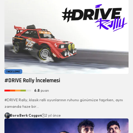
İNCELEME
#DRIVE Rally İncelemesi
6.8
puan
#DRIVE Rally; klasik ralli oyunlarının ruhunu günümüze taşırken, aynı
zamanda taze bir…
Bora Berk Coşgun
2 yıl önce