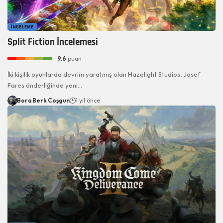
İNCELEME
Split Fiction İncelemesi
9.6
puan
İki kişilik oyunlarda devrim yaratmış olan Hazelight Studios, Josef
Fares önderliğinde yeni…
Bora Berk Coşgun
1 yıl önce