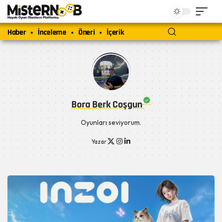
Haber
İnceleme
Öneri
İçerik
Bora Berk Coşgun
Oyunları seviyorum.
Yazar