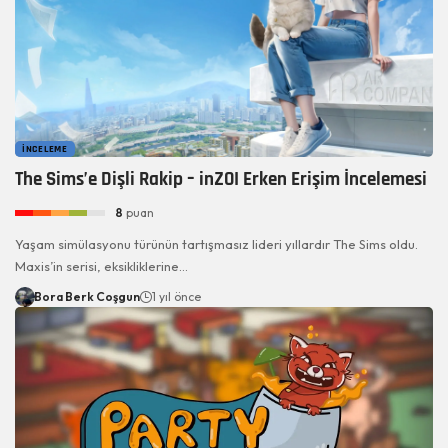
İNCELEME
The Sims’e Dişli Rakip – inZOI Erken Erişim İncelemesi
8
puan
Yaşam simülasyonu türünün tartışmasız lideri yıllardır The Sims oldu.
Maxis’in serisi, eksikliklerine…
Bora Berk Coşgun
1 yıl önce