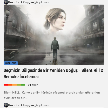
Bora Berk Coşgun
2 yıl önce
İNCELEME
Geçmişin Gölgesinde Bir Yeniden Doğuş – Silent Hill 2
Remake İncelemesi
9.1
puan
Silent Hill 2... Korku gerilim türünün efsanesi olarak anılan gösterilen
oyunlardan bir…
Bora Berk Coşgun
2 yıl önce