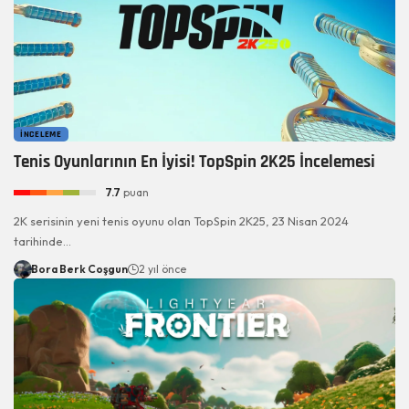
İNCELEME
Tenis Oyunlarının En İyisi! TopSpin 2K25 İncelemesi
7.7
puan
2K serisinin yeni tenis oyunu olan TopSpin 2K25, 23 Nisan 2024
tarihinde…
Bora Berk Coşgun
2 yıl önce