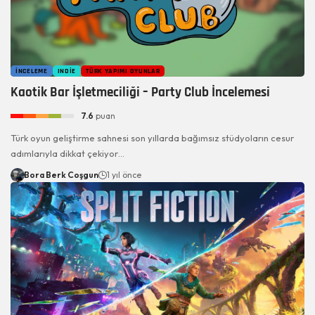
İNCELEME
INDIE
TÜRK YAPIMI OYUNLAR
Kaotik Bar İşletmeciliği – Party Club İncelemesi
7.6
puan
Türk oyun geliştirme sahnesi son yıllarda bağımsız stüdyoların cesur
adımlarıyla dikkat çekiyor…
Bora Berk Coşgun
1 yıl önce