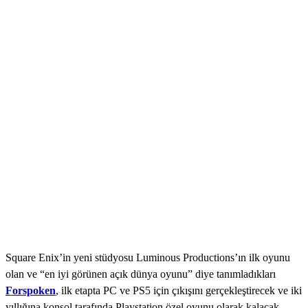
Square Enix’in yeni stüdyosu Luminous Productions’ın ilk oyunu
olan ve “en iyi görünen açık dünya oyunu” diye tanımladıkları
Forspoken
, ilk etapta PC ve PS5 için çıkışını gerçekleştirecek ve iki
yıllığına konsol tarafında Playstation özel oyunu olarak kalacak.