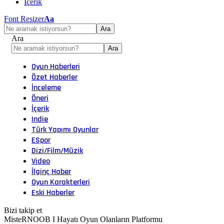
İçerik
Font Resizer
Aa
Ara
Oyun Haberleri
Özet Haberler
İnceleme
Öneri
İçerik
Indie
Türk Yapımı Oyunlar
ESpor
Dizi/Film/Müzik
Video
İlginç Haber
Oyun Karakterleri
Eski Haberler
Bizi takip et
MisteRNOOB I Hayatı Oyun Olanların Platformu