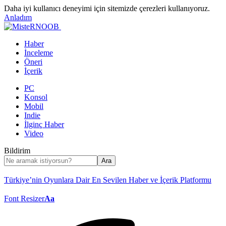
Daha iyi kullanıcı deneyimi için sitemizde çerezleri kullanıyoruz.
Anladım
Haber
İnceleme
Öneri
İçerik
PC
Konsol
Mobil
Indie
İlginç Haber
Video
Bildirim
Türkiye’nin Oyunlara Dair En Sevilen Haber ve İçerik Platformu
Font Resizer
Aa