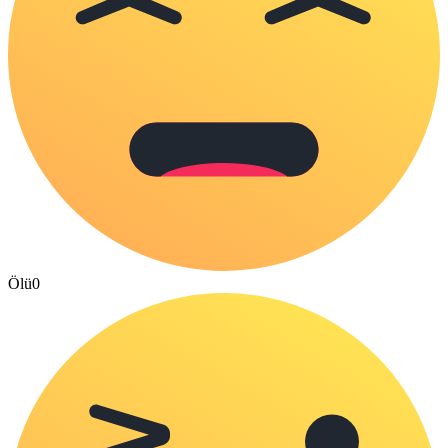
Ölü
0