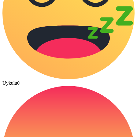
Uykulu
0