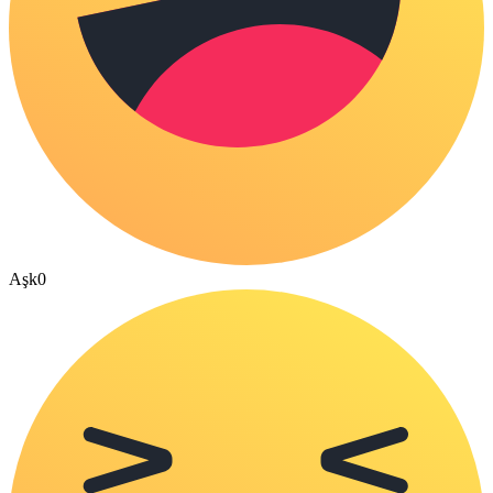
Aşk
0