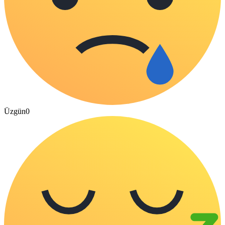
Üzgün
0