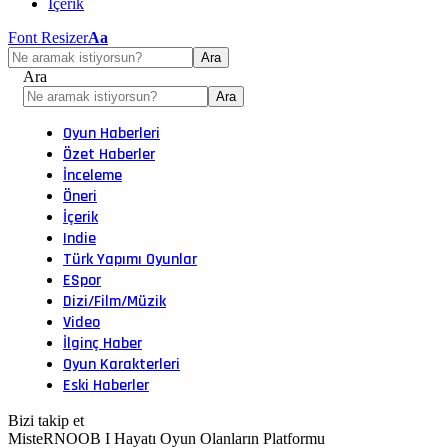
İçerik
Font Resizer
Aa
Ara
Oyun Haberleri
Özet Haberler
İnceleme
Öneri
İçerik
Indie
Türk Yapımı Oyunlar
ESpor
Dizi/Film/Müzik
Video
İlginç Haber
Oyun Karakterleri
Eski Haberler
Bizi takip et
MisteRNOOB I Hayatı Oyun Olanların Platformu