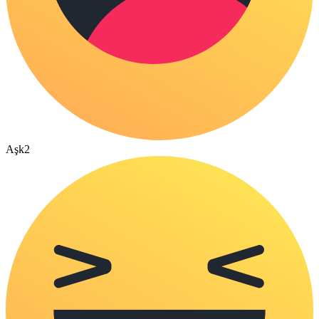
Aşk
2