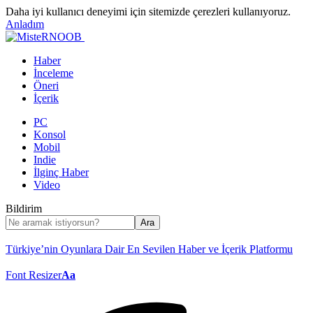
Daha iyi kullanıcı deneyimi için sitemizde çerezleri kullanıyoruz.
Anladım
Haber
İnceleme
Öneri
İçerik
PC
Konsol
Mobil
Indie
İlginç Haber
Video
Bildirim
Türkiye’nin Oyunlara Dair En Sevilen Haber ve İçerik Platformu
Font Resizer
Aa