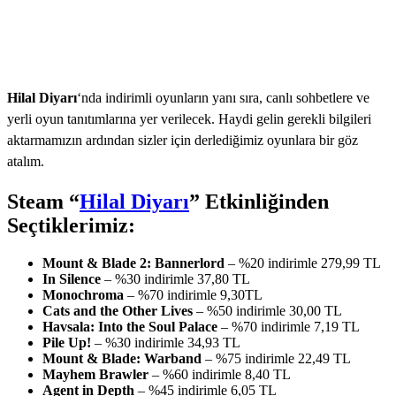
Hilal Diyarı
‘nda indirimli oyunların yanı sıra, canlı sohbetlere ve
yerli oyun tanıtımlarına yer verilecek. Haydi gelin gerekli bilgileri
aktarmamızın ardından sizler için derlediğimiz oyunlara bir göz
atalım.
Steam “
Hilal Diyarı
” Etkinliğinden
Seçtiklerimiz:
Mount & Blade 2: Bannerlord
– %20 indirimle 279,99 TL
In Silence
– %30 indirimle 37,80 TL
Monochroma
– %70 indirimle 9,30TL
Cats and the Other Lives
– %50 indirimle 30,00 TL
Havsala: Into the Soul Palace
– %70 indirimle 7,19 TL
Pile Up!
– %30 indirimle 34,93 TL
Mount & Blade: Warband
– %75 indirimle 22,49 TL
Mayhem Brawler
– %60 indirimle 8,40 TL
Agent in Depth
– %45 indirimle 6,05 TL