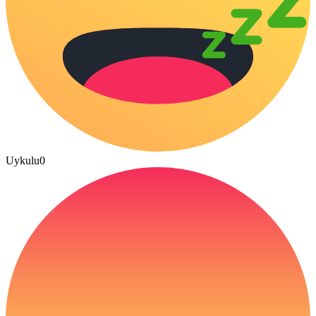
Uykulu
0