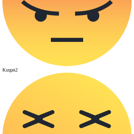
Kızgın
2