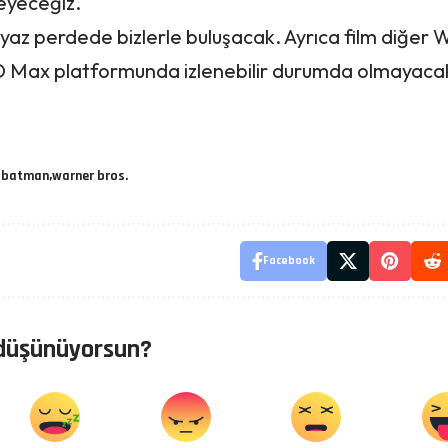
leyeceğiz.
yaz perdede
bizlerle buluşacak. Ayrıca film diğer
HBO Max platformunda izlenebilir durumda olmayaca
 batman
warner bros.
Facebook
düşünüyorsun?