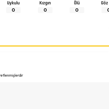
Uykulu
Kızgın
Ölü
Göz 
0
0
0
aretlenmişlerdir