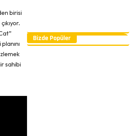
en birisi
çıkıyor.
 Cat”
Bizde Popüler
 planını
 izlemek
ir sahibi