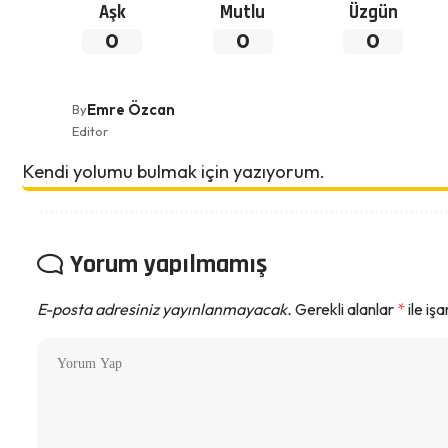
Aşk
Mutlu
Üzgün
0
0
0
Emre Özcan
By
Editor
Kendi yolumu bulmak için yazıyorum.
Yorum yapılmamış
E-posta adresiniz yayınlanmayacak.
Gerekli alanlar
*
ile iş