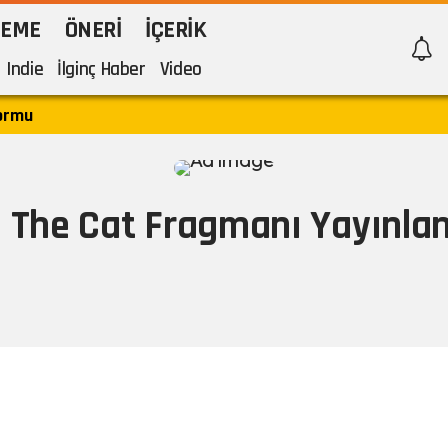
LEME
ÖNERI
İÇERIK
Indie
İlginç Haber
Video
formu
 The Cat Fragmanı Yayınla