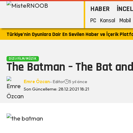
HABER
İNCE
PC
Konsol
Mobil
Türkiye’nin Oyunlara Dair En Sevilen Haber ve İçerik Plat
DIZI/FILM/MÜZIK
The Batman – The Bat and
Emre Özcan
- Editor
5 yıl önce
Son Güncelleme: 28.12.2021 18:21