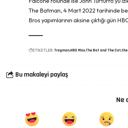
Falcone rolünde ise John Turturro’yu iz
The Batman, 4 Mart 2022 tarihinde
be
Bros yapımlarının aksine çıktığı gün 
ETİKETLER:
fragman
HBO Max
The Bat and The Cat
the
Bu makaleyi paylaş
Ne 