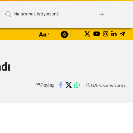
Aa
ndı
Paylaş
1 Dk Okuma Süresi