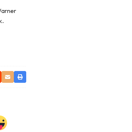
 Warner
k.