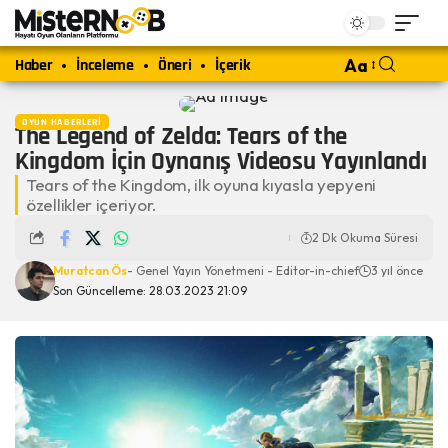
Haber
İnceleme
Öneri
İçerik
Aa
OYUN HABERLERI
The Legend of Zelda: Tears of the
Kingdom İçin Oynanış Videosu Yayınlandı
Tears of the Kingdom, ilk oyuna kıyasla yepyeni
özellikler içeriyor.
2 Dk Okuma Süresi
Muratcan Ös
- Genel Yayın Yönetmeni - Editor-in-chief
3 yıl önce
Son Güncelleme: 28.03.2023 21:09