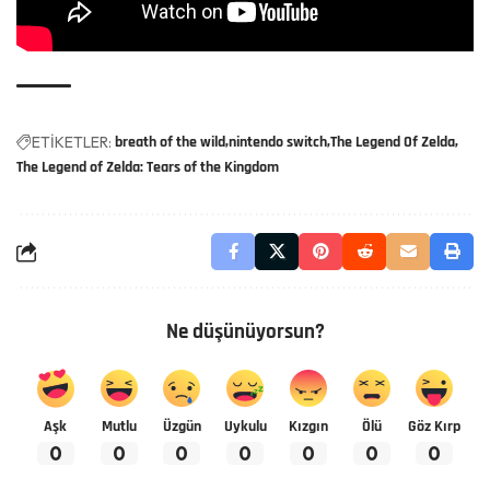
ETİKETLER:
breath of the wild
nintendo switch
The Legend Of Zelda
The Legend of Zelda: Tears of the Kingdom
Ne düşünüyorsun?
Aşk
Mutlu
Üzgün
Uykulu
Kızgın
Ölü
Göz Kırp
0
0
0
0
0
0
0