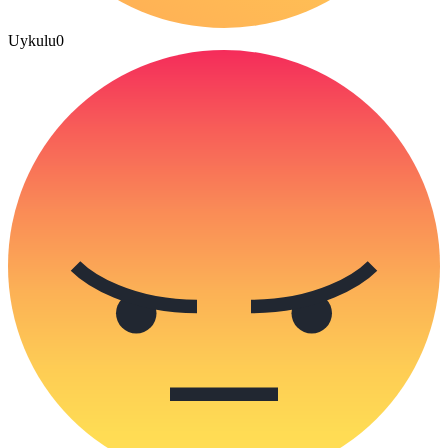
Uykulu
0