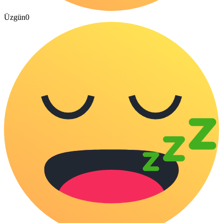
Üzgün
0