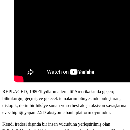
REPLACED, 1980’li yılların alternatif Amerika’sında geçen;
bilimkurgu, geçmiş ve gelecek temalarını bünyesinde buluşturan,
distopik, derin bir hikâye sunan ve serbest akışlı aksiyon savaşlarına
ev sahipliği yapan 2.5D aksiyon tabanlı platform oyunudur.
Kendi iradesi dışında bir insan vücuduna yerleştirilmiş olan