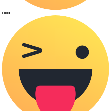
Ölü
0