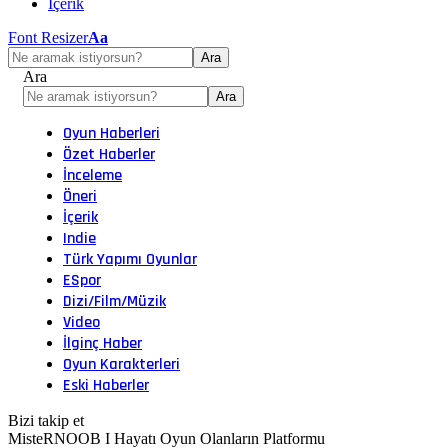
İçerik
Font Resizer
Aa
Ara
Oyun Haberleri
Özet Haberler
İnceleme
Öneri
İçerik
Indie
Türk Yapımı Oyunlar
ESpor
Dizi/Film/Müzik
Video
İlginç Haber
Oyun Karakterleri
Eski Haberler
Bizi takip et
MisteRNOOB I Hayatı Oyun Olanların Platformu