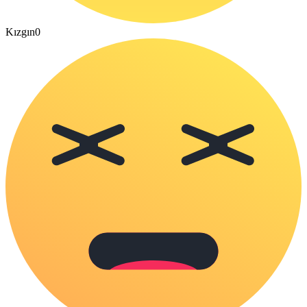
Kızgın
0