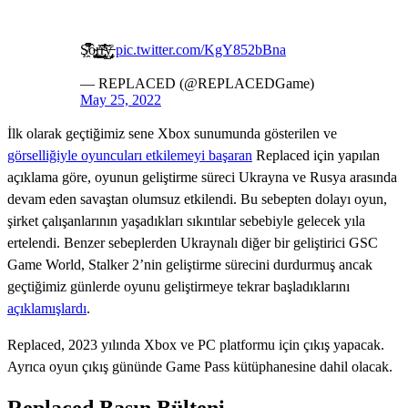
Ş̸̯̅̇͌̈̚ô̴̡̬̣͚̮͜ŗ̶̳̯̹͖̣̆͑r̴̢̖̲͎̙̬̹̓̆̓̾̂̈́̊̕y̶̡̡̫͔̩̲̩͉̌̈́̊
pic.twitter.com/KgY852bBna
— REPLACED (@REPLACEDGame)
May 25, 2022
İlk olarak geçtiğimiz sene Xbox sunumunda gösterilen ve
görselliğiyle oyuncuları etkilemeyi başaran
Replaced için yapılan
açıklama göre, oyunun geliştirme süreci Ukrayna ve Rusya arasında
devam eden savaştan olumsuz etkilendi. Bu sebepten dolayı oyun,
şirket çalışanlarının yaşadıkları sıkıntılar sebebiyle gelecek yıla
ertelendi. Benzer sebeplerden Ukraynalı diğer bir geliştirici GSC
Game World, Stalker 2’nin geliştirme sürecini durdurmuş ancak
geçtiğimiz günlerde oyunu geliştirmeye tekrar başladıklarını
açıklamışlardı
.
Replaced, 2023 yılında Xbox ve PC platformu için çıkış yapacak.
Ayrıca oyun çıkış gününde Game Pass kütüphanesine dahil olacak.
Replaced Basın Bülteni