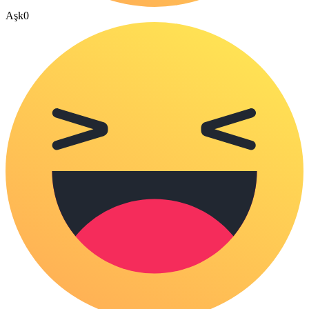
Aşk
0