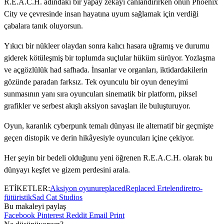
R.E.A.C.H. adındaki bir yapay zekâyı canlandırırken onun Phoenix
City ve çevresinde insan hayatına uyum sağlamak için verdiği
çabalara tanık oluyorsun.
Yıkıcı bir nükleer olaydan sonra kalıcı hasara uğramış ve durumu
giderek kötüleşmiş bir toplumda suçlular hüküm sürüyor. Yozlaşma
ve açgözlülük had safhada. İnsanlar ve organları, iktidardakilerin
gözünde paradan farksız. Tek oyunculu bir oyun deneyimi
sunmasının yanı sıra oyuncuları sinematik bir platform, piksel
grafikler ve serbest akışlı aksiyon savaşları ile buluşturuyor.
Oyun, karanlık cyberpunk temalı dünyası ile alternatif bir geçmişte
geçen distopik ve derin hikâyesiyle oyuncuları içine çekiyor.
Her şeyin bir bedeli olduğunu yeni öğrenen R.E.A.C.H. olarak bu
dünyayı keşfet ve gizem perdesini arala.
ETİKETLER:
Aksiyon oyunu
replaced
Replaced Ertelendi
retro-
fütüristik
Sad Cat Studios
Bu makaleyi paylaş
Facebook
Pinterest
Reddit
Email
Print