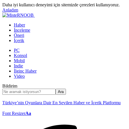
Daha iyi kullanıcı deneyimi için sitemizde çerezleri kullanıyoruz.
Anladım
Haber
İnceleme
Öneri
İçerik
PC
Konsol
Mobil
Indie
İlginç Haber
Video
Bildirim
Türkiye’nin Oyunlara Dair En Sevilen Haber ve İçerik Platformu
Font Resizer
Aa