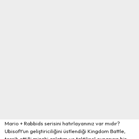
Mario + Rabbids serisini hatırlayanınız var mıdır?
Ubisoft’un geliştiriciliğini üstlendiği Kingdom Battle,
tercih ettiği mizahi anlatım ve taktiksel oynanışın bir