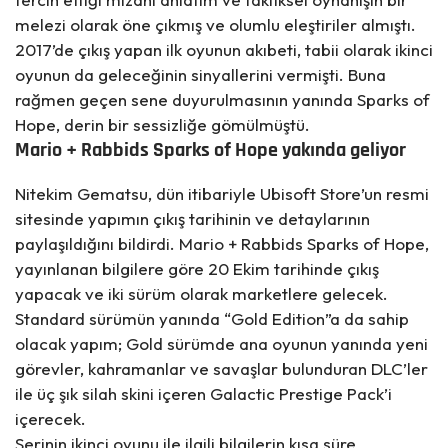
melezi olarak öne çıkmış ve olumlu eleştiriler almıştı.
2017’de çıkış yapan ilk oyunun akıbeti, tabii olarak ikinci
oyunun da geleceğinin sinyallerini vermişti. Buna
rağmen geçen sene duyurulmasının yanında
Sparks of
Hope
, derin bir sessizliğe gömülmüştü.
Mario + Rabbids Sparks of Hope yakında geliyor
Nitekim Gematsu, dün itibariyle Ubisoft Store’un resmi
sitesinde yapımın çıkış tarihinin ve detaylarının
paylaşıldığını bildirdi. Mario + Rabbids Sparks of Hope,
yayınlanan bilgilere göre 20 Ekim tarihinde çıkış
yapacak ve iki sürüm olarak marketlere gelecek.
Standard sürümün yanında “Gold Edition”a da sahip
olacak yapım; Gold sürümde ana oyunun yanında yeni
görevler, kahramanlar ve savaşlar bulunduran DLC’ler
ile üç şık silah skini içeren Galactic Prestige Pack’i
içerecek.
Serinin ikinci oyunu ile ilgili bilgilerin kısa süre