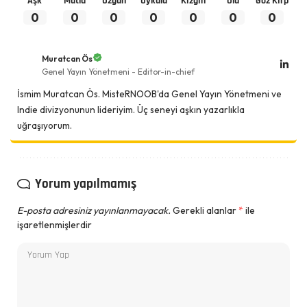
Aşk
Mutlu
Üzgün
Uykulu
Kızgın
Ölü
Göz Kırp
0
0
0
0
0
0
0
Muratcan Ös
Genel Yayın Yönetmeni - Editor-in-chief
İsmim Muratcan Ös. MisteRNOOB'da Genel Yayın Yönetmeni ve
Indie divizyonunun lideriyim. Üç seneyi aşkın yazarlıkla
uğraşıyorum.
Yorum yapılmamış
E-posta adresiniz yayınlanmayacak.
Gerekli alanlar
*
ile
işaretlenmişlerdir