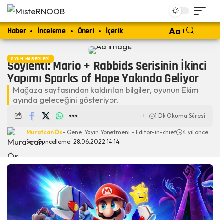
Haber
İnceleme
Öneri
İçerik
Aa
OYUN HABERLERI
Söylenti: Mario + Rabbids Serisinin İkinci
Yapımı Sparks of Hope Yakında Geliyor
Mağaza sayfasından kaldırılan bilgiler, oyunun Ekim
ayında geleceğini gösteriyor.
1 Dk Okuma Süresi
Muratcan Ös
- Genel Yayın Yönetmeni - Editor-in-chief
4 yıl önce
Son Güncelleme: 28.06.2022 14:14