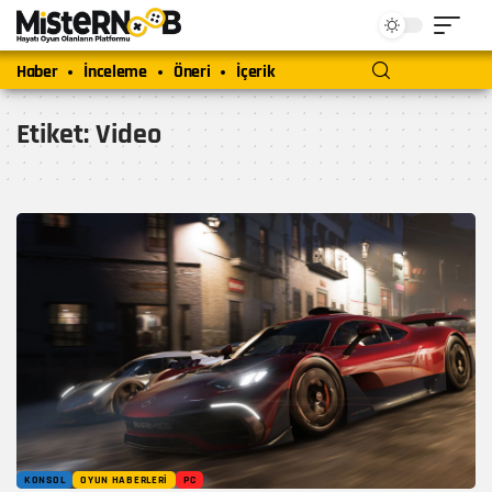
Haber
İnceleme
Öneri
İçerik
Etiket:
Video
KONSOL
OYUN HABERLERI
PC