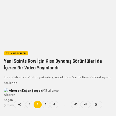
OYUN HABERLERI
Yeni Saints Row İçin Kısa Oynanış Görüntüleri de
İçeren Bir Video Yayınlandı
Deep Silver ve Voliton yakında çıkacak olan Saints Row Reboot oyunu
hakkında…
Alperen Kağan Şimşek
5 yıl önce
1
2
3
4
…
40
41